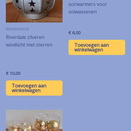
oorwarmers voor
volwassenen
Winter/Kerst
€
6,00
Riverdale zilveren
windlicht met sterren
Toevoegen aan
winkelwagen
€
10,00
Toevoegen aan
winkelwagen