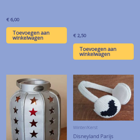
€
6,00
Toevoegen aan
€
2,50
winkelwagen
Toevoegen aan
winkelwagen
Winter/Kerst
Disneyland Parijs