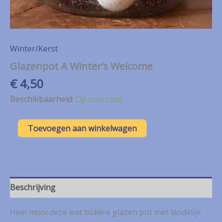
Winter/Kerst
Glazenpot A Winter’s Welcome
€
4,50
Beschikbaarheid:
Op voorraad
Glazenpot
Toevoegen aan winkelwagen
A
Winter's
Welcome
aantal
Beschrijving
Heel mooi deze wat bollere glazen pot met landelijk