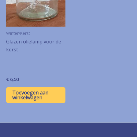
Winter/Kerst
Glazen olielamp voor de
kerst
€
6,50
Toevoegen aan
winkelwagen