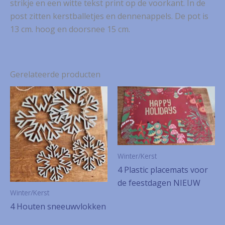
strikje en een witte tekst print op de voorkant. In de
post zitten kerstballetjes en dennenappels. De pot is
13 cm. hoog en doorsnee 15 cm.
Gerelateerde producten
Winter/Kerst
4 Plastic placemats voor
de feestdagen NIEUW
Winter/Kerst
4 Houten sneeuwvlokken