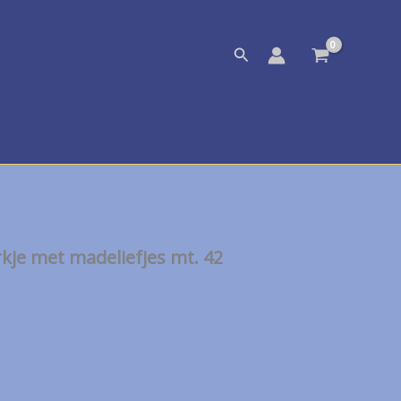
Zoeken
rkje met madeliefjes mt. 42