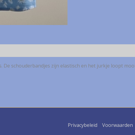
s. De schouderbandjes zijn elastisch en het jurkje loopt mooi
Privacybeleid
Voorwaarden