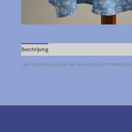
Beschrijving
Lief lichtblauw jurkje met een print van madeliefje