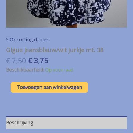
50% korting dames
Gigue jeansblauw/wit jurkje mt. 38
Oorspronkelijke
Huidige
€
7,50
€
3,75
prijs
prijs
Beschikbaarheid:
Op voorraad
was:
is:
€ 7,50.
€ 3,75.
Gigue
Toevoegen aan winkelwagen
jeansblauw/wit
jurkje
mt.
38
aantal
Beschrijving