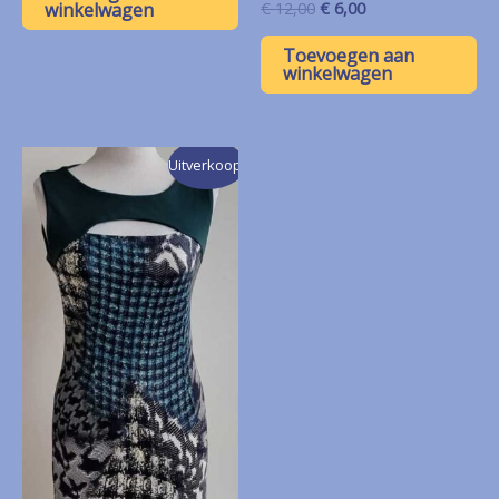
€ 6,00.
€ 3,00.
Oorspronkelijke
Huidige
€
12,00
€
6,00
winkelwagen
prijs
prijs
was:
is:
Toevoegen aan
€ 12,00.
€ 6,00.
winkelwagen
Uitverkoop!