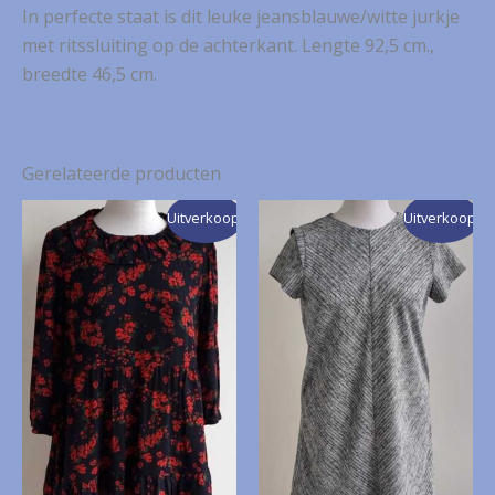
In perfecte staat is dit leuke jeansblauwe/witte jurkje
met ritssluiting op de achterkant. Lengte 92,5 cm.,
breedte 46,5 cm.
Gerelateerde producten
Uitverkoop!
Uitverkoop!