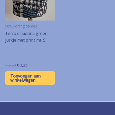
50% korting dames
Terra di Sienna groen
jurkje met print mt. S
Oorspronkelijke
Huidige
€
6,50
€
3,25
prijs
prijs
was:
is:
Toevoegen aan
€ 6,50.
€ 3,25.
winkelwagen