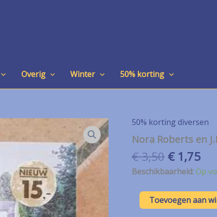
Overig
Winter
50% korting
50% korting diversen
Nora Roberts en J.
Oorspron
Hu
€
3,50
€
1,75
prijs
pri
Beschikbaarheid:
Op vo
was:
is:
€ 3,50.
€ 1
Nora
Toevoegen aan w
Roberts
en