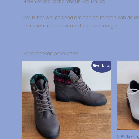
New Yorkse rechercheur Eve Dallas.
Eve is het wel gewend om aan de randen van de we
te maken met het verderf dat hem omgaf…
Gerelateerde producten
Uitverkoop!
50% kortin