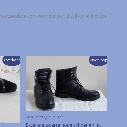
Max zochten – om voor eens en altijd korte metten
Uitverkoop!
Uitverkoop!
50% korting diversen
Excellent zwarte hoge schoenen mt.