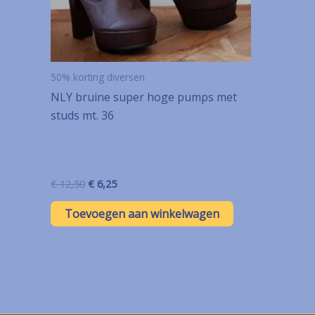
50% korting diversen
NLY bruine super hoge pumps met
studs mt. 36
Oorspronkelijke
Huidige
€
12,50
€
6,25
prijs
prijs
was:
is:
Toevoegen aan winkelwagen
€ 12,50.
€ 6,25.