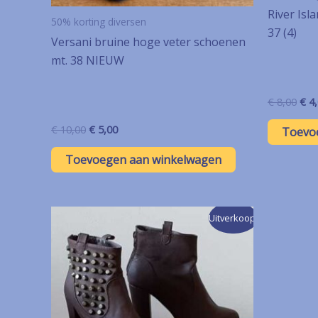
River Isl
50% korting diversen
37 (4)
Versani bruine hoge veter schoenen
mt. 38 NIEUW
Oor
€
8,00
€
4,
prij
was
Oorspronkelijke
Huidige
€
10,00
€
5,00
Toevo
€ 8,
prijs
prijs
was:
is:
Toevoegen aan winkelwagen
€ 10,00.
€ 5,00.
Uitverkoop!