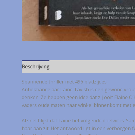
Beschrijving
Spannende thriller met 496 bladzijdes.
Antiekhandelaar Laine Tavish is een gewone vrouw
denken. Ze hebben geen idee dat zij ooit Elaine O
vaders oude maten haar winkel binnenkomt met e
Al snel blijkt dat Laine het volgende doelwit is.
haar aan zit. Het antwoord ligt in een verborgen 