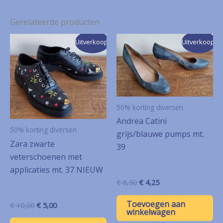
Gerelateerde producten
Uitverkoop!
Uitverkoop!
50% korting diversen
Andrea Catini
50% korting diversen
grijs/blauwe pumps mt.
Zara zwarte
39
veterschoenen met
applicaties mt. 37 NIEUW
Oorspronkelijke
Huidige
€
8,50
€
4,25
prijs
prijs
was:
is:
Toevoegen aan
Oorspronkelijke
Huidige
€
10,00
€
5,00
€ 8,50.
€ 4,25.
winkelwagen
prijs
prijs
was:
is: