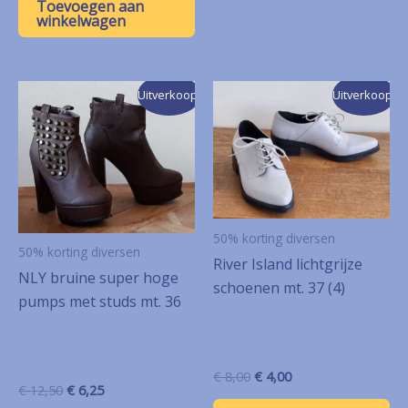
Toevoegen aan
€ 10,00.
€ 5,00.
winkelwagen
Uitverkoop!
Uitverkoop!
50% korting diversen
50% korting diversen
River Island lichtgrijze
NLY bruine super hoge
schoenen mt. 37 (4)
pumps met studs mt. 36
Oorspronkelijke
Huidige
€
8,00
€
4,00
Oorspronkelijke
Huidige
€
12,50
€
6,25
prijs
prijs
prijs
prijs