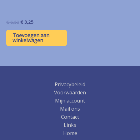
Oorspronkelijke
Huidige
€
6,50
€
3,25
prijs
prijs
was:
is:
Toevoegen aan
€ 6,50.
€ 3,25.
winkelwagen
Privacybeleid
Voorwaarden
Mijn account
Mail ons
Contact
Links
Home