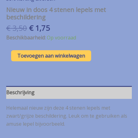
Nieuw in doos 4 stenen lepels met
beschildering
Oorspronkelijke
Huidige
€
3,50
€
1,75
prijs
prijs
Beschikbaarheid:
Op voorraad
was:
is:
€ 3,50.
€ 1,75.
Nieuw
Toevoegen aan winkelwagen
in
doos
4
stenen
lepels
met
Beschrijving
beschildering
aantal
Helemaal nieuw zijn deze 4 stenen lepels met
zwart/grijze beschildering. Leuk om te gebruiken als
amuse lepel bijvoorbeeld.