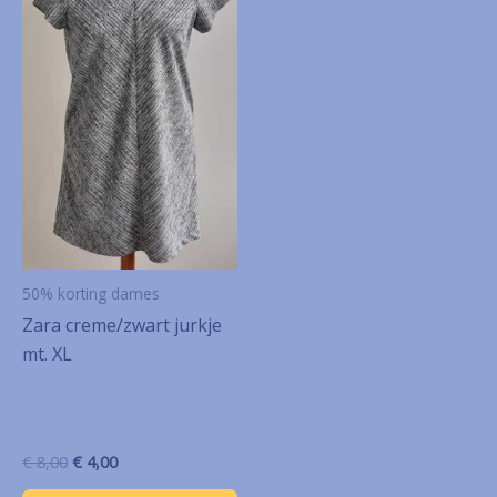
50% korting dames
Zara creme/zwart jurkje
mt. XL
Oorspronkelijke
Huidige
€
8,00
€
4,00
prijs
prijs