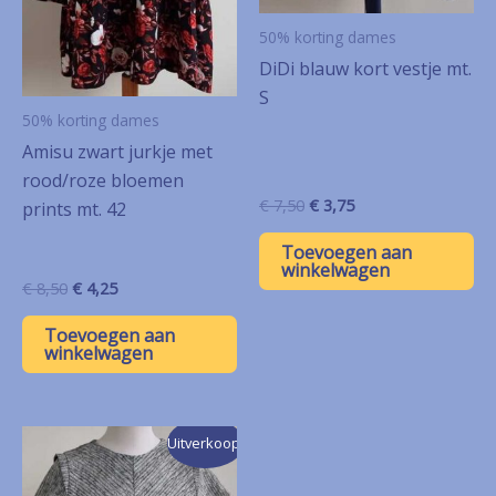
50% korting dames
DiDi blauw kort vestje mt.
S
50% korting dames
Amisu zwart jurkje met
rood/roze bloemen
Oorspronkelijke
Huidige
€
7,50
€
3,75
prints mt. 42
prijs
prijs
was:
is:
Toevoegen aan
€ 7,50.
€ 3,75.
winkelwagen
Oorspronkelijke
Huidige
€
8,50
€
4,25
prijs
prijs
was:
is:
Toevoegen aan
€ 8,50.
€ 4,25.
winkelwagen
Uitverkoop!