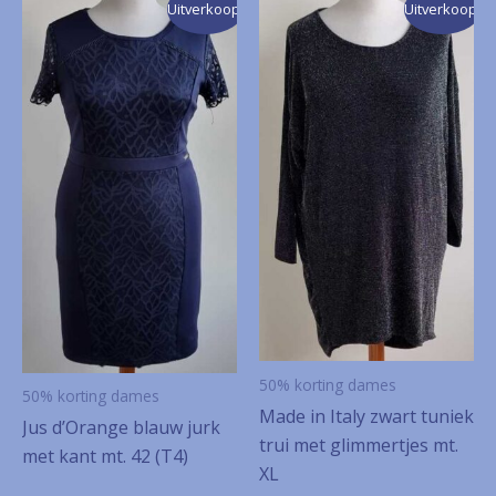
Uitverkoop!
Uitverkoop!
50% korting dames
50% korting dames
Made in Italy zwart tuniek
Jus d’Orange blauw jurk
trui met glimmertjes mt.
met kant mt. 42 (T4)
XL