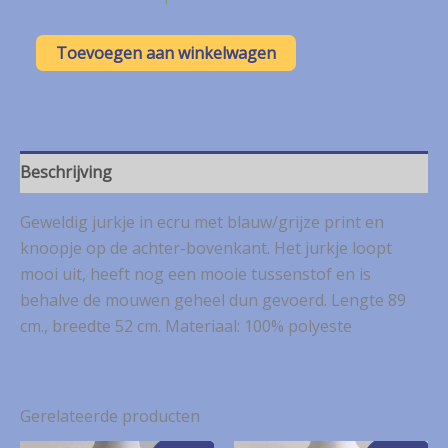
was:
is:
€ 10,00.
€ 5,00.
Nid
Toevoegen aan winkelwagen
ecru
jurkje
met
blauw/grijze
print
mt.
Beschrijving
L
aantal
Geweldig jurkje in ecru met blauw/grijze print en
knoopje op de achter-bovenkant. Het jurkje loopt
mooi uit, heeft nog een mooie tussenstof en is
behalve de mouwen geheel dun gevoerd. Lengte 89
cm., breedte 52 cm. Materiaal: 100% polyeste
Gerelateerde producten