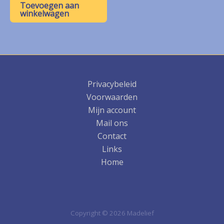
was:
is:
Toevoegen aan
€ 8,00.
€ 4,00.
winkelwagen
Privacybeleid
Voorwaarden
Mijn account
Mail ons
Contact
Links
Home
Copyright © 2026 Madelief