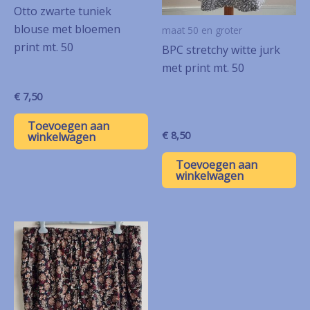
Otto zwarte tuniek
blouse met bloemen
maat 50 en groter
print mt. 50
BPC stretchy witte jurk
met print mt. 50
€
7,50
Toevoegen aan
€
8,50
winkelwagen
Toevoegen aan
winkelwagen