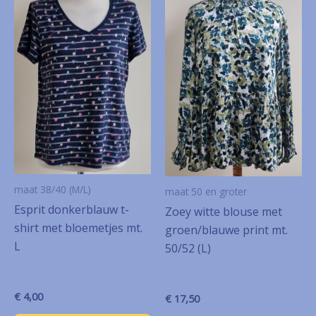
maat 38/40 (M/L)
maat 50 en groter
Esprit donkerblauw t-
Zoey witte blouse met
shirt met bloemetjes mt.
groen/blauwe print mt.
L
50/52 (L)
€
4,00
€
17,50