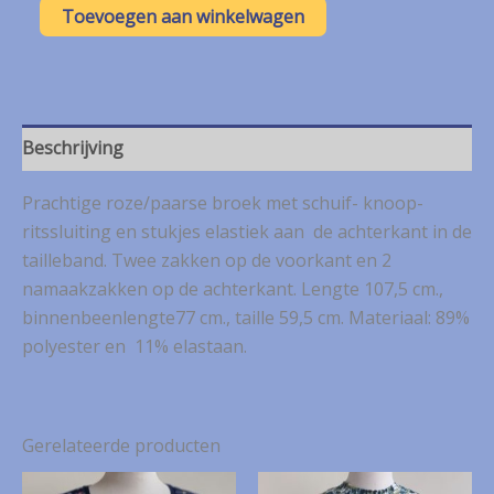
MS
Toevoegen aan winkelwagen
Mode
roze/paarse
broek
mt.
54
aantal
Beschrijving
Prachtige roze/paarse broek met schuif- knoop-
ritssluiting en stukjes elastiek aan de achterkant in de
tailleband. Twee zakken op de voorkant en 2
namaakzakken op de achterkant. Lengte 107,5 cm.,
binnenbeenlengte77 cm., taille 59,5 cm. Materiaal: 89%
polyester en 11% elastaan.
Gerelateerde producten