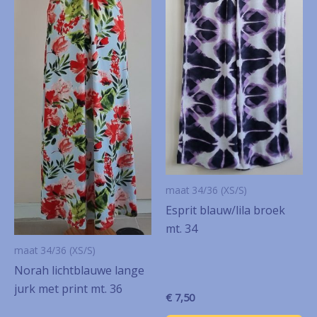
maat 34/36 (XS/S)
Esprit blauw/lila broek
mt. 34
maat 34/36 (XS/S)
Norah lichtblauwe lange
jurk met print mt. 36
€
7,50