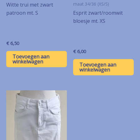
maat 34/36 (XS/S)
Witte trui met zwart
Esprit zwart/roomwit
patroon mt. S
bloesje mt. XS
€
6,50
€
6,00
Toevoegen aan
winkelwagen
Toevoegen aan
winkelwagen