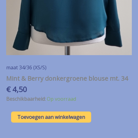
maat 34/36 (XS/S)
Mint & Berry donkergroene blouse mt. 34
€
4,50
Beschikbaarheid:
Op voorraad
Mint
Toevoegen aan winkelwagen
&
Berry
donkergroene