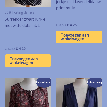
jurkje met lavendelblauw
print mt. M
50% korting dames
Surrender zwart jurkje
Oorspronkelijke
Huidige
met witte dots mt. L
€
8,50
€
4,25
prijs
prijs
was:
is:
Toevoegen aan
€ 8,50.
€ 4,25.
winkelwagen
Oorspronkelijke
Huidige
€
8,50
€
4,25
prijs
prijs
was:
is:
Toevoegen aan
€ 8,50.
€ 4,25.
winkelwagen
Uitverkoop!
Uitverkoop!