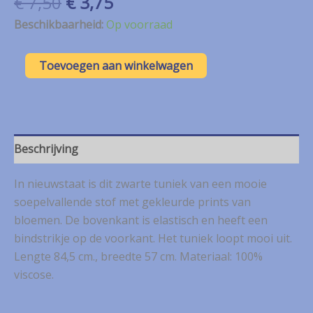
Oorspronkelijke
Huidige
€
7,50
€
3,75
prijs
prijs
Beschikbaarheid:
Op voorraad
was:
is:
€ 7,50.
€ 3,75.
Made
Toevoegen aan winkelwagen
in
Italy
zwart
tuniek
met
gekleurde
Beschrijving
prints
mt.
In nieuwstaat is dit zwarte tuniek van een mooie
XL
aantal
soepelvallende stof met gekleurde prints van
bloemen. De bovenkant is elastisch en heeft een
bindstrikje op de voorkant. Het tuniek loopt mooi uit.
Lengte 84,5 cm., breedte 57 cm. Materiaal: 100%
viscose.