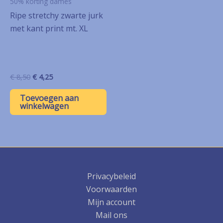
50% korting dames
Ripe stretchy zwarte jurk
met kant print mt. XL
Oorspronkelijke
Huidige
€
8,50
€
4,25
prijs
prijs
was:
is:
Toevoegen aan
€ 8,50.
€ 4,25.
winkelwagen
Privacybeleid
Voorwaarden
Mijn account
Mail ons