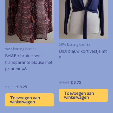
50% korting dames
50% korting dames
DiDi blauw kort vestje mt.
Bel&Bo bruine semi
S
transparante blouse met
print mt. 46
Oorspronkelijke
Huidige
€
7,50
€
3,75
prijs
prijs
Oorspronkelijke
Huidige
€
6,50
€
3,25
was:
is:
prijs
prijs
Toevoegen aan
€ 7,50.
€ 3,75.
was:
is:
winkelwagen
Toevoegen aan
€ 6,50.
€ 3,25.
winkelwagen