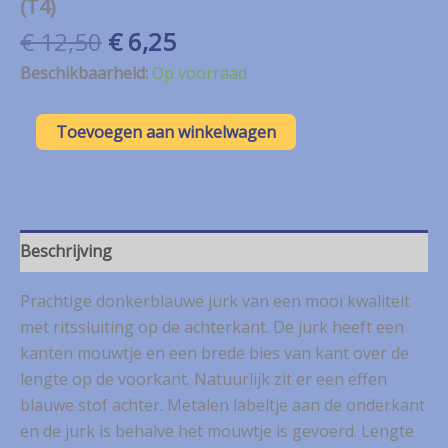
(T4)
Oorspronkelijke
Huidige
€
12,50
€
6,25
prijs
prijs
Beschikbaarheid:
Op voorraad
was:
is:
€ 12,50.
€ 6,25.
Jus
Toevoegen aan winkelwagen
d’Orange
blauw
jurk
met
kant
mt.
Beschrijving
42
(T4)
Prachtige donkerblauwe jurk van een mooi kwaliteit
aantal
met ritssluiting op de achterkant. De jurk heeft een
kanten mouwtje en een brede bies van kant over de
lengte op de voorkant. Natuurlijk zit er een effen
blauwe stof achter. Metalen labeltje aan de onderkant
en de jurk is behalve het mouwtje is gevoerd. Lengte