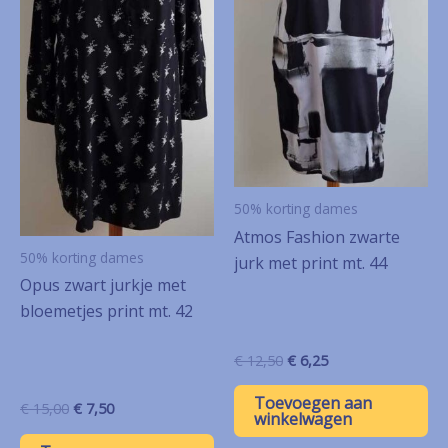
50% korting dames
Atmos Fashion zwarte
50% korting dames
jurk met print mt. 44
Opus zwart jurkje met
bloemetjes print mt. 42
Oorspronkelijke
Huidige
€
12,50
€
6,25
prijs
prijs
was:
is:
Toevoegen aan
Oorspronkelijke
Huidige
€
15,00
€
7,50
€ 12,50.
€ 6,25.
winkelwagen
prijs
prijs
was:
is: