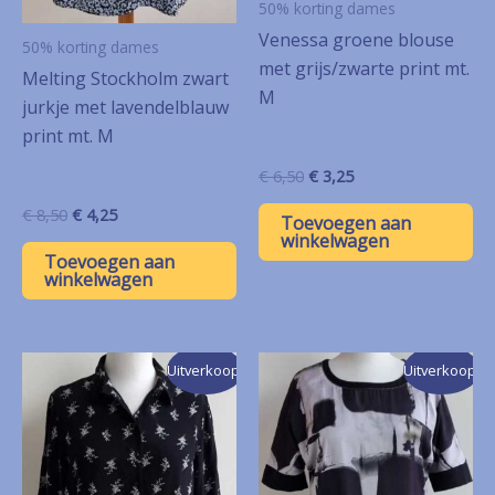
50% korting dames
Venessa groene blouse
50% korting dames
met grijs/zwarte print mt.
Melting Stockholm zwart
M
jurkje met lavendelblauw
print mt. M
Oorspronkelijke
Huidige
€
6,50
€
3,25
prijs
prijs
Oorspronkelijke
Huidige
€
8,50
€
4,25
was:
is:
Toevoegen aan
prijs
prijs
€ 6,50.
€ 3,25.
winkelwagen
was:
is:
Toevoegen aan
€ 8,50.
€ 4,25.
winkelwagen
Uitverkoop!
Uitverkoop!