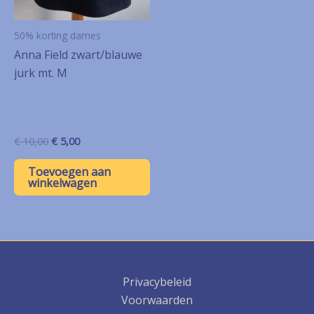
50% korting dames
Anna Field zwart/blauwe
jurk mt. M
Oorspronkelijke
Huidige
€
10,00
€
5,00
prijs
prijs
was:
is:
Toevoegen aan
€ 10,00.
€ 5,00.
winkelwagen
Privacybeleid
Voorwaarden