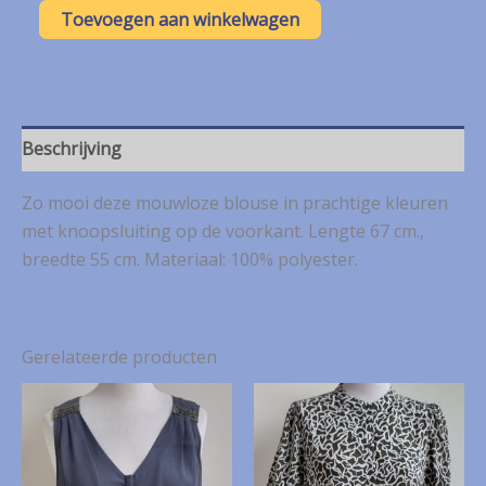
Kingfield
Toevoegen aan winkelwagen
gekleurde
blouse
mt.
42
aantal
Beschrijving
Zo mooi deze mouwloze blouse in prachtige kleuren
met knoopsluiting op de voorkant. Lengte 67 cm.,
breedte 55 cm. Materiaal: 100% polyester.
Gerelateerde producten