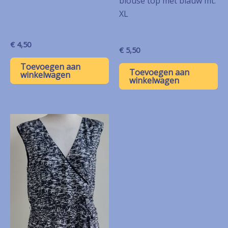
blouse top met blauw mt.
XL
€
4,50
€
5,50
Toevoegen aan
Toevoegen aan
winkelwagen
winkelwagen