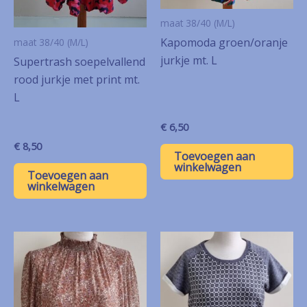
maat 38/40 (M/L)
Kapomoda groen/oranje
maat 38/40 (M/L)
jurkje mt. L
Supertrash soepelvallend
rood jurkje met print mt.
L
€
6,50
€
8,50
Toevoegen aan
winkelwagen
Toevoegen aan
winkelwagen