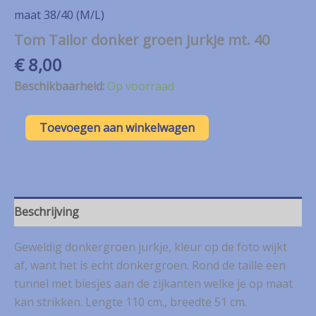
maat 38/40 (M/L)
Tom Tailor donker groen jurkje mt. 40
€
8,00
Beschikbaarheid:
Op voorraad
Tom
Toevoegen aan winkelwagen
Tailor
donker
groen
jurkje
mt.
40
Beschrijving
aantal
Geweldig donkergroen jurkje, kleur op de foto wijkt
af, want het is echt donkergroen. Rond de taille een
tunnel met biesjes aan de zijkanten welke je op maat
kan strikken. Lengte 110 cm., breedte 51 cm.