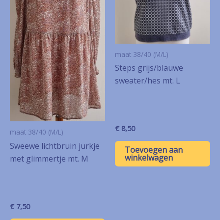
maat 38/40 (M/L)
Steps grijs/blauwe
sweater/hes mt. L
€
8,50
maat 38/40 (M/L)
Sweewe lichtbruin jurkje
Toevoegen aan
winkelwagen
met glimmertje mt. M
€
7,50