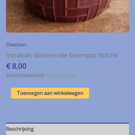
Diversen
Intratuin donkerrode bloempot NIEUW
€
8,00
Beschikbaarheid:
Op voorraad
Intratuin
Toevoegen aan winkelwagen
donkerrode
bloempot
NIEUW
aantal
Beschrijving