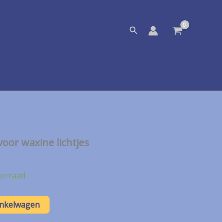
Zoeken
oor waxine lichtjes
orraad
inkelwagen