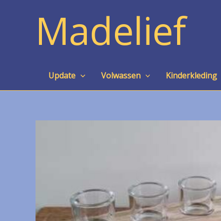
Ga
Madelief
naar
de
inhoud
Update
Volwassen
Kinderkleding