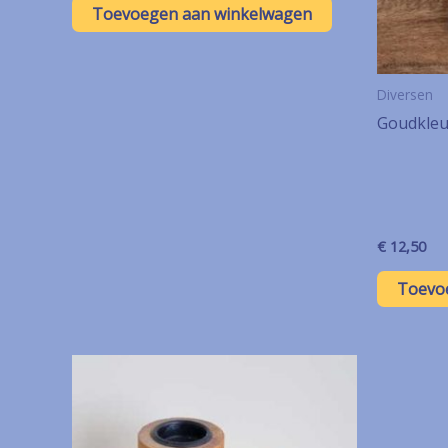
Toevoegen aan winkelwagen
Diversen
Goudkleur
€
12,50
Toevo