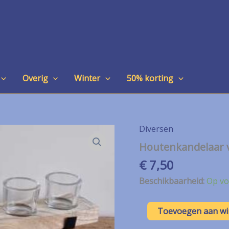
Overig
Winter
50% korting
Diversen
Houtenkandelaar v
€
7,50
Beschikbaarheid:
Op vo
Houtenkandelaar
Toevoegen aan w
voor
waxine