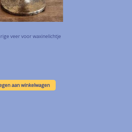
ige veer voor waxinelichtje
egen aan winkelwagen