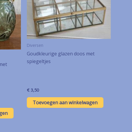
Diversen
Goudkleurige glazen doos met
spiegeltjes
met
€
3,50
Toevoegen aan winkelwagen
gen