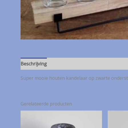
Beschrijving
Super mooie houten kandelaar op zwarte onderstel e
Gerelateerde producten