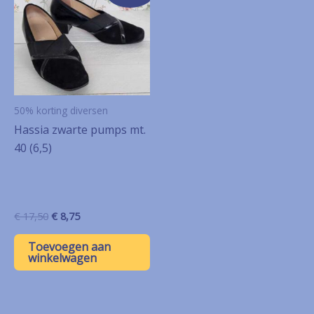
50% korting diversen
Hassia zwarte pumps mt.
40 (6,5)
Oorspronkelijke
Huidige
€
17,50
€
8,75
prijs
prijs
was:
is:
Toevoegen aan
€ 17,50.
€ 8,75.
winkelwagen