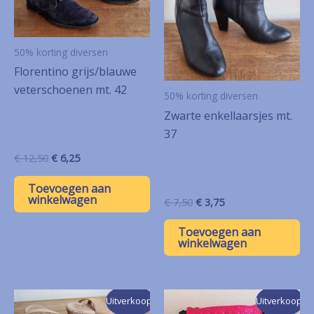
50% korting diversen
Florentino grijs/blauwe
veterschoenen mt. 42
50% korting diversen
Zwarte enkellaarsjes mt.
37
Oorspronkelijke
Huidige
€
12,50
€
6,25
prijs
prijs
was:
is:
Toevoegen aan
€ 12,50.
€ 6,25.
winkelwagen
Oorspronkelijke
Huidige
€
7,50
€
3,75
prijs
prijs
was:
is:
Toevoegen aan
€ 7,50.
€ 3,75.
winkelwagen
Uitverkoop!
Uitverkoop!