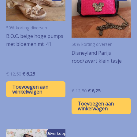
50% korting diversen
B.O.C. beige hoge pumps
met bloemen mt. 41
50% korting diversen
Disneyland Parijs
rood/zwart klein tasje
Oorspronkelijke
Huidige
€
12,50
€
6,25
prijs
prijs
was:
is:
Toevoegen aan
€ 12,50.
€ 6,25.
Oorspronkelijke
Huidige
€
12,50
€
6,25
winkelwagen
prijs
prijs
was:
is:
Toevoegen aan
€ 12,50.
€ 6,25.
winkelwagen
Uitverkoop!