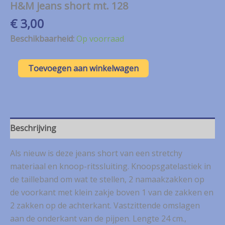
H&M jeans short mt. 128
€
3,00
Beschikbaarheid:
Op voorraad
H&M
Toevoegen aan winkelwagen
jeans
short
mt.
128
aantal
Beschrijving
Als nieuw is deze jeans short van een stretchy
materiaal en knoop-ritssluiting. Knoopsgatelastiek in
de tailleband om wat te stellen, 2 namaakzakken op
de voorkant met klein zakje boven 1 van de zakken en
2 zakken op de achterkant. Vastzittende omslagen
aan de onderkant van de pijpen. Lengte 24 cm.,