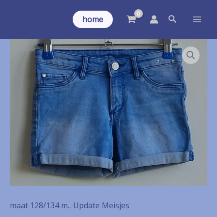
Ga
Zoeken
naar
home
de
inhoud
maat 128/134 m.
,
Update Meisjes