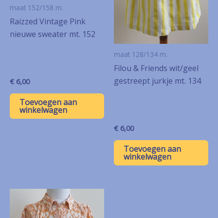
maat 152/158 m.
Raizzed Vintage Pink
nieuwe sweater mt. 152
maat 128/134 m.
Filou & Friends wit/geel
gestreept jurkje mt. 134
€
6,00
Toevoegen aan
winkelwagen
€
6,00
Toevoegen aan
winkelwagen