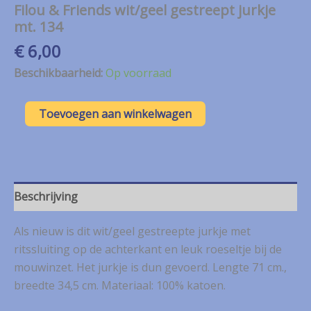
Filou & Friends wit/geel gestreept jurkje
mt. 134
€
6,00
Beschikbaarheid:
Op voorraad
Filou
Toevoegen aan winkelwagen
&
Friends
wit/geel
gestreept
jurkje
mt.
Beschrijving
134
aantal
Als nieuw is dit wit/geel gestreepte jurkje met
ritssluiting op de achterkant en leuk roeseltje bij de
mouwinzet. Het jurkje is dun gevoerd. Lengte 71 cm.,
breedte 34,5 cm. Materiaal: 100% katoen.