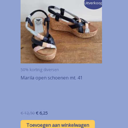
Uitverkoop!
50% korting diversen
Marila open schoenen mt. 41
Oorspronkelijke
Huidige
€
12,50
€
6,25
prijs
prijs
was:
is:
Toevoegen aan winkelwagen