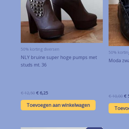
50% korting diversen
50% kortin
NLY bruine super hoge pumps met
Moda zwa
studs mt. 36
Oorspronkelijke
Huidige
€
12,50
€
6,25
Oo
€
10,00
€
5
prijs
prijs
pri
was:
is:
Toevoegen aan winkelwagen
wa
Toevo
€ 12,50.
€ 6,25.
€ 