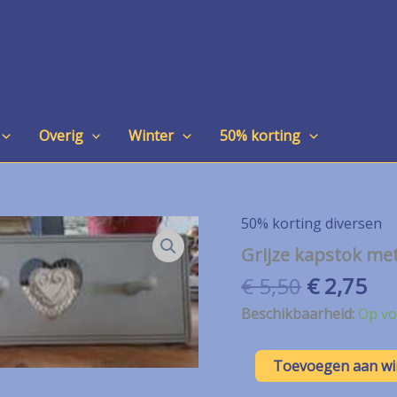
Overig
Winter
50% korting
50% korting diversen
Grijze kapstok met
Oorspron
Hu
€
5,50
€
2,75
prijs
pri
Beschikbaarheid:
Op vo
was:
is:
€ 5,50.
€ 2
Grijze
Toevoegen aan w
kapstok
met