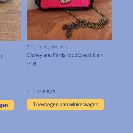
50% korting diversen
Disneyland Parijs rood/zwart klein
)
tasje
Oorspronkelijke
Huidige
€
12,50
€
6,25
prijs
prijs
was:
is:
Toevoegen aan winkelwagen
gen
€ 12,50.
€ 6,25.