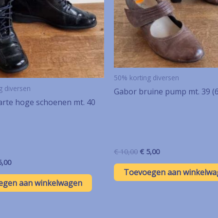
50% korting diversen
g diversen
Gabor bruine pump mt. 39 (6
rte hoge schoenen mt. 40
Oorspronkelijke
Huidige
€
10,00
€
5,00
prijs
prijs
rspronkelijke
Huidige
,00
was:
is:
js
prijs
Toevoegen aan winkelwa
€ 10,00.
€ 5,00.
s:
is:
egen aan winkelwagen
10,00.
€ 5,00.