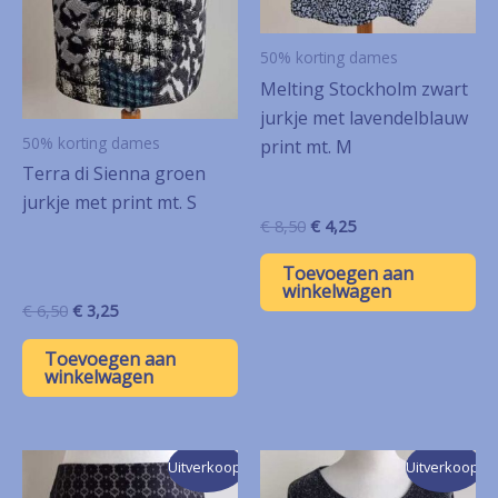
50% korting dames
Melting Stockholm zwart
jurkje met lavendelblauw
50% korting dames
print mt. M
Terra di Sienna groen
jurkje met print mt. S
Oorspronkelijke
Huidige
€
8,50
€
4,25
prijs
prijs
was:
is:
Toevoegen aan
€ 8,50.
€ 4,25.
winkelwagen
Oorspronkelijke
Huidige
€
6,50
€
3,25
prijs
prijs
was:
is:
Toevoegen aan
€ 6,50.
€ 3,25.
winkelwagen
Uitverkoop!
Uitverkoop!