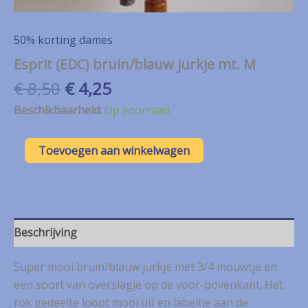
50% korting dames
Esprit (EDC) bruin/blauw jurkje mt. M
Oorspronkelijke
Huidige
€
8,50
€
4,25
prijs
prijs
Beschikbaarheid:
Op voorraad
was:
is:
€ 8,50.
€ 4,25.
Esprit
Toevoegen aan winkelwagen
(EDC)
bruin/blauw
jurkje
mt.
M
aantal
Beschrijving
Super mooi bruin/blauw jurkje met 3/4 mouwtje en
een soort van overslagje op de voor-bovenkant. Het
rok gedeelte loopt mooi uit en labeltje aan de