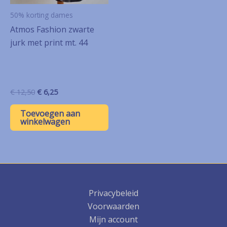
50% korting dames
Atmos Fashion zwarte
jurk met print mt. 44
Oorspronkelijke
Huidige
€
12,50
€
6,25
prijs
prijs
was:
is:
Toevoegen aan
€ 12,50.
€ 6,25.
winkelwagen
Privacybeleid
Voorwaarden
Mijn account