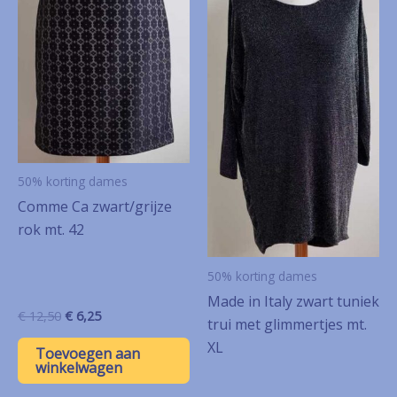
50% korting dames
Comme Ca zwart/grijze
rok mt. 42
50% korting dames
Made in Italy zwart tuniek
Oorspronkelijke
Huidige
€
12,50
€
6,25
trui met glimmertjes mt.
prijs
prijs
XL
was:
is:
Toevoegen aan
€ 12,50.
€ 6,25.
winkelwagen