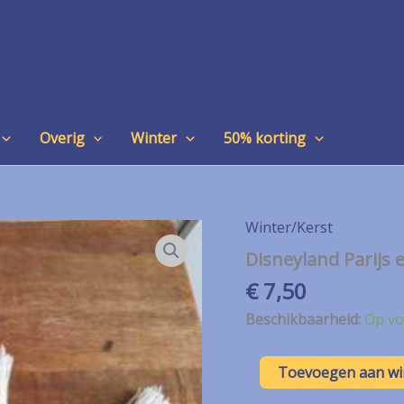
Overig
Winter
50% korting
Winter/Kerst
Disneyland Parijs
€
7,50
Beschikbaarheid:
Op vo
Disneyland
Toevoegen aan w
Parijs
ecru