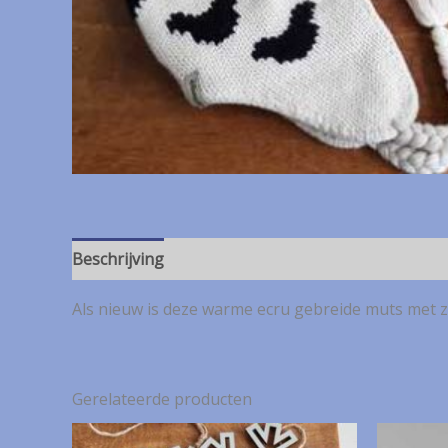
Beschrijving
Als nieuw is deze warme ecru gebreide muts met 
Gerelateerde producten