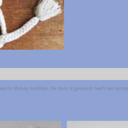
gebreide
muts
voor
volwassenen
aantal
zwarte Mickey hoofdjes. De muts is gevoerd, heeft een pom