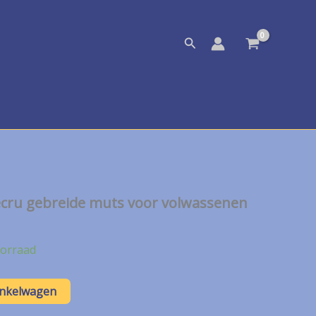
Zoeken
 ecru gebreide muts voor volwassenen
orraad
inkelwagen