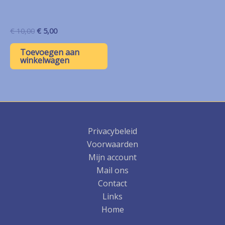
Oorspronkelijke
Huidige
€
10,00
€
5,00
prijs
prijs
was:
is:
Toevoegen aan
€ 10,00.
€ 5,00.
winkelwagen
Privacybeleid
Voorwaarden
Mijn account
Mail ons
Contact
Links
Home