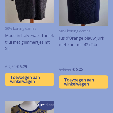
50% korting dames
50% korting dames
Made in Italy zwart tuniek
Jus d’Orange blauw jurk
trui met glimmertjes mt.
met kant mt. 42 (T4)
XL
Oorspronkelijke
Huidige
€
7,50
€
3,75
Oorspronkelijke
Huidige
€
12,50
€
6,25
prijs
prijs
prijs
prijs
was:
is:
Toevoegen aan
was:
is:
Toevoegen aan
€ 7,50.
€ 3,75.
winkelwagen
€ 12,50.
€ 6,25.
winkelwagen
Uitverkoop!