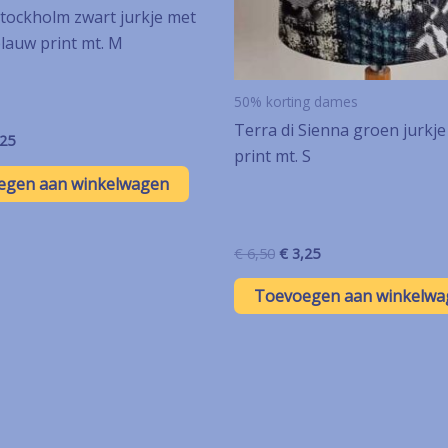
tockholm zwart jurkje met
lauw print mt. M
50% korting dames
Terra di Sienna groen jurkj
spronkelijke
Huidige
25
print mt. S
s
prijs
:
is:
egen aan winkelwagen
50.
€ 4,25.
Oorspronkelijke
Huidige
€
6,50
€
3,25
prijs
prijs
was:
is:
Toevoegen aan winkelwa
€ 6,50.
€ 3,25.