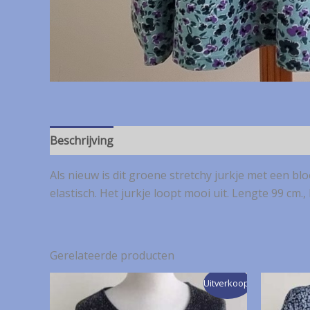
Beschrijving
Als nieuw is dit groene stretchy jurkje met een b
elastisch. Het jurkje loopt mooi uit. Lengte 99 cm.
Gerelateerde producten
Uitverkoop!