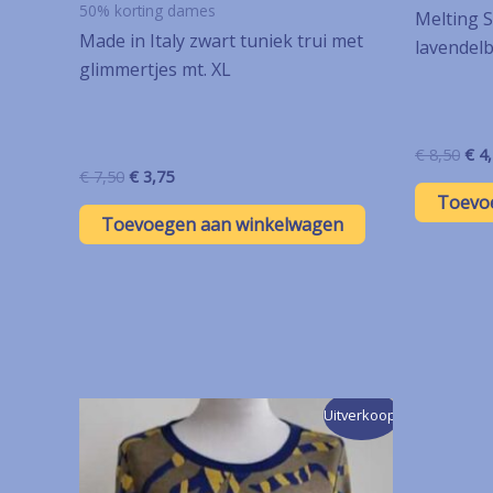
50% korting dames
Melting S
Made in Italy zwart tuniek trui met
lavendelb
glimmertjes mt. XL
Oor
€
8,50
€
4,
prij
Oorspronkelijke
Huidige
€
7,50
€
3,75
was
prijs
prijs
Toevo
€ 8,
was:
is:
Toevoegen aan winkelwagen
€ 7,50.
€ 3,75.
Uitverkoop!