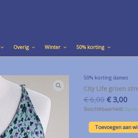
Overig
Winter
50% korting
50% korting dames
City Life groen st
Oorspron
Hu
€
6,00
€
3,00
prijs
pri
Beschikbaarheid:
Op vo
was:
is:
€ 6,00.
€ 3
City
Toevoegen aan w
Life
groen