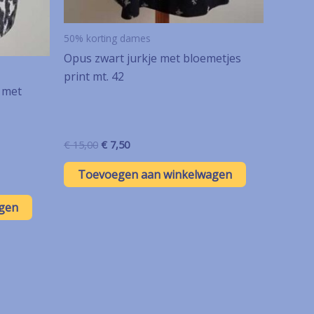
50% korting dames
Opus zwart jurkje met bloemetjes
print mt. 42
e met
Oorspronkelijke
Huidige
€
15,00
€
7,50
prijs
prijs
was:
is:
Toevoegen aan winkelwagen
€ 15,00.
€ 7,50.
gen