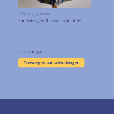
50% korting dames
Sandwich geel/blauwe jurk mt. M
Oorspronkelijke
Huidige
€
10,00
€
5,00
prijs
prijs
was:
is:
Toevoegen aan winkelwagen
€ 10,00.
€ 5,00.