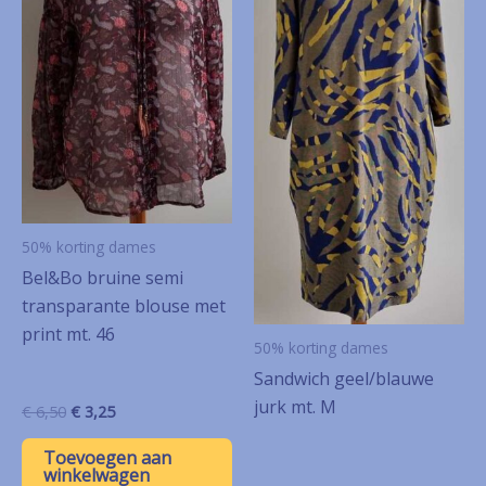
50% korting dames
Bel&Bo bruine semi
transparante blouse met
print mt. 46
50% korting dames
Sandwich geel/blauwe
jurk mt. M
Oorspronkelijke
Huidige
€
6,50
€
3,25
prijs
prijs
was:
is:
Toevoegen aan
€ 6,50.
€ 3,25.
winkelwagen