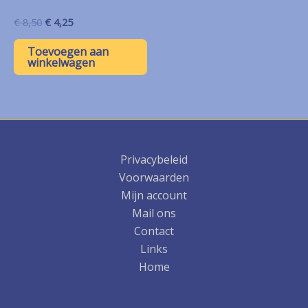
Oorspronkelijke
Huidige
€
8,50
€
4,25
prijs
prijs
was:
is:
Toevoegen aan
€ 8,50.
€ 4,25.
winkelwagen
Privacybeleid
Voorwaarden
Mijn account
Mail ons
Contact
Links
Home