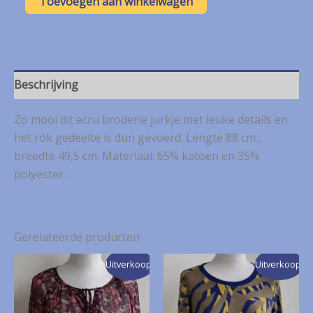
Toevoegen aan winkelwagen
Milano
ecru
broderie
jurkje
mt.
L
Beschrijving
aantal
Zo mooi dit ecru broderie jurkje met leuke details en
het rok gedeelte is dun gevoerd. Lengte 88 cm.,
breedte 49,5 cm. Materiaal: 65% katoen en 35%
polyester.
Gerelateerde producten
Uitverkoop!
Uitverkoop!