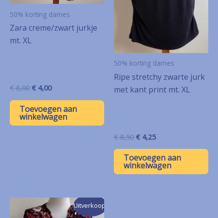
50% korting dames
Zara creme/zwart jurkje
mt. XL
50% korting dames
Ripe stretchy zwarte jurk
Oorspronkelijke
Huidige
€
8,00
€
4,00
met kant print mt. XL
prijs
prijs
was:
is:
Toevoegen aan
€ 8,00.
€ 4,00.
winkelwagen
Oorspronkelijke
Huidige
€
8,50
€
4,25
prijs
prijs
was:
is:
Toevoegen aan
€ 8,50.
€ 4,25.
winkelwagen
Uitverkoop!