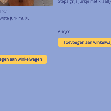
Steps grijs jurkje met kraaltj
 (XL)
witte jurk mt. XL
€
10,00
Toevoegen aan winkelwa
egen aan winkelwagen