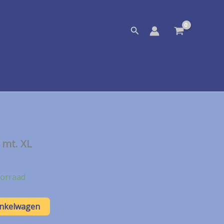
Zoeken
 mt. XL
orraad
inkelwagen