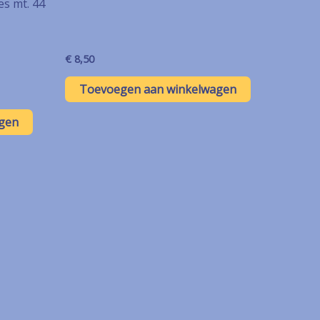
es mt. 44
€
8,50
Toevoegen aan winkelwagen
gen