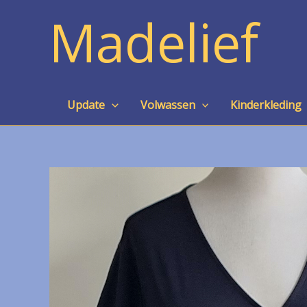
Ga
Madelief
naar
de
inhoud
Update
Volwassen
Kinderkleding