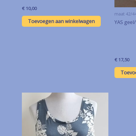
€
10,00
maat 42/44
Toevoegen aan winkelwagen
YAS geel/
€
17,50
Toevo