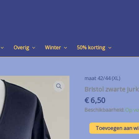
Overig
Winter
50% korting
maat 42/44 (XL)
Bristol zwarte jurk
€
6,50
Beschikbaarheid:
Op vo
Bristol
Toevoegen aan w
zwarte
jurk