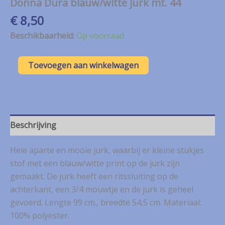
Donna Dura blauw/witte jurk mt. 44
€
8,50
Beschikbaarheid:
Op voorraad
Donna
Toevoegen aan winkelwagen
Dura
blauw/witte
jurk
mt.
44
aantal
Beschrijving
Hele aparte en mooie jurk, waarbij er kleine stukjes
stof met een blauw/witte print op de jurk zijn
gemaakt. De jurk heeft een ritssluiting op de
achterkant, een 3/4 mouwtje en de jurk is geheel
gevoerd. Lengte 99 cm., breedte 54,5 cm. Materiaal:
100% polyester.