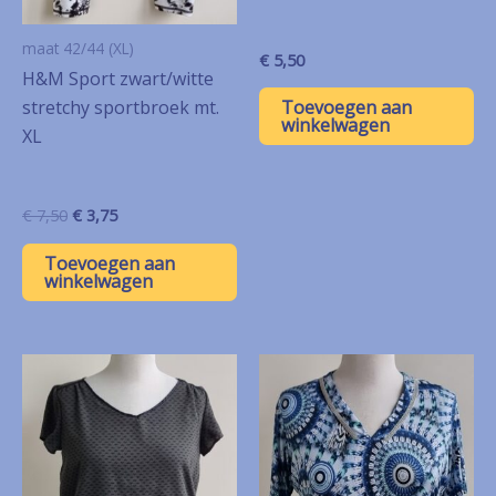
maat 42/44 (XL)
€
5,50
H&M Sport zwart/witte
Toevoegen aan
stretchy sportbroek mt.
winkelwagen
XL
Oorspronkelijke
Huidige
€
7,50
€
3,75
prijs
prijs
was:
is:
Toevoegen aan
€ 7,50.
€ 3,75.
winkelwagen