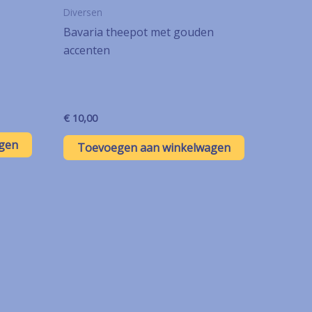
Diversen
Bavaria theepot met gouden
accenten
€
10,00
gen
Toevoegen aan winkelwagen