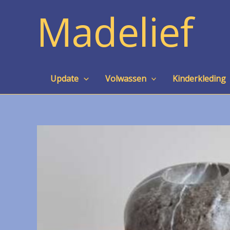
Ga
Madelief
naar
de
inhoud
Update
Volwassen
Kinderkleding