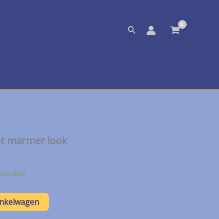
Zoeken
et marmer look
orraad
inkelwagen