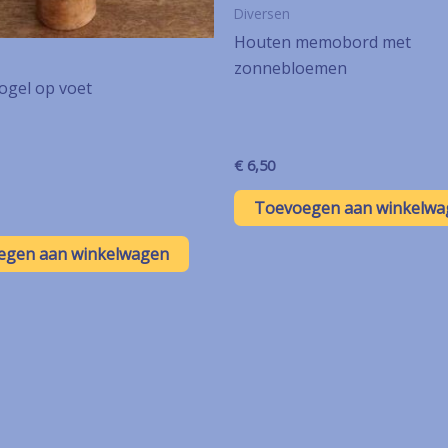
Diversen
Houten memobord met
zonnebloemen
ogel op voet
€
6,50
Toevoegen aan winkelwa
egen aan winkelwagen