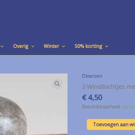
Overig
Winter
50% korting
Diversen
3 Windliochtjes m
€
4,50
Beschikbaarheid:
Op vo
3
Toevoegen aan w
Windliochtjes
met