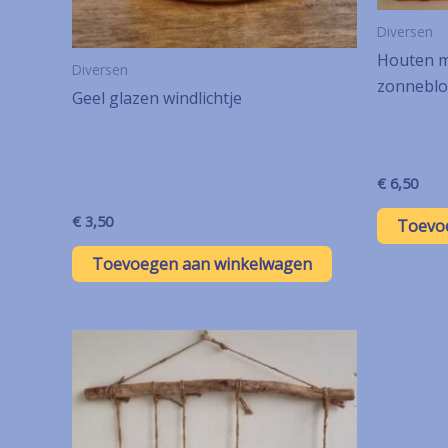
Diversen
Houten 
Diversen
zonnebl
Geel glazen windlichtje
€
6,50
€
3,50
Toevo
Toevoegen aan winkelwagen