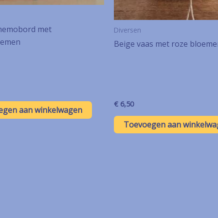
memobord met
Diversen
oemen
Beige vaas met roze bloeme
€
6,50
egen aan winkelwagen
Toevoegen aan winkelwa