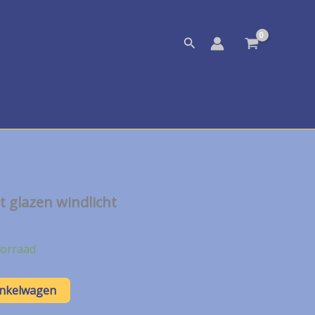
Zoeken
 glazen windlicht
orraad
inkelwagen