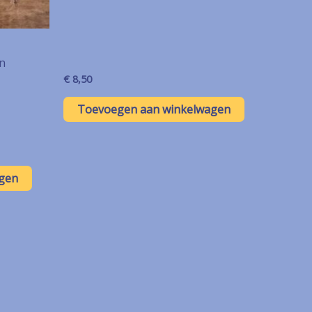
n
€
8,50
Toevoegen aan winkelwagen
gen