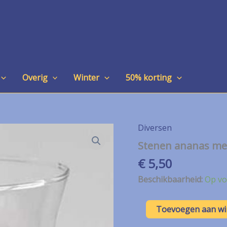
Overig
Winter
50% korting
Diversen
Stenen ananas met
€
5,50
Beschikbaarheid:
Op vo
Stenen
Toevoegen aan w
ananas
met