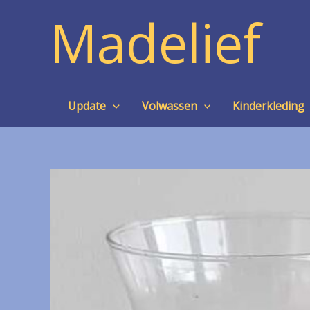
Ga
Madelief
naar
de
inhoud
Update
Volwassen
Kinderkleding