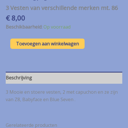
3 Vesten van verschillende merken mt. 86
€
8,00
Beschikbaarheid:
Op voorraad
3
Toevoegen aan winkelwagen
Vesten
van
verschillende
merken
mt.
86
Beschrijving
aantal
3 Mooie en stoere vesten, 2 met capuchon en ze zijn
van Z8, Babyface en Blue Seven .
Gerelateerde producten