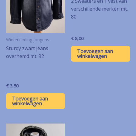
2 Sweaters en 1 vest van
verschillende merken mt.
80
€
8,00
Winterkleding jongens
Sturdy zwart jeans
Toevoegen aan
overhemd mt. 92
winkelwagen
€
3,50
Toevoegen aan
winkelwagen