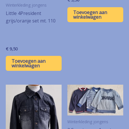
Winterkleding jongens
Toevoegen aan
Little 4President
winkelwagen
grijs/oranje set mt. 110
€
9,50
Toevoegen aan
winkelwagen
Winterkleding jongens