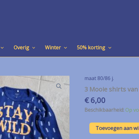
Overig
Winter
50% korting
maat 80/86 j.
3 Mooie shirts van
€
6,00
Beschikbaarheid:
Op vo
3
Toevoegen aan w
Mooie
shirts