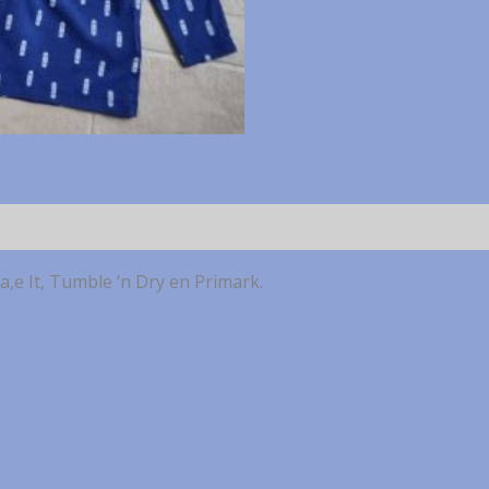
van
verschillende
merken
mt.
86
aantal
a,e It, Tumble ‘n Dry en Primark.