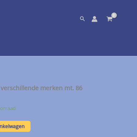
Zoeken
 verschillende merken mt. 86
orraad
inkelwagen