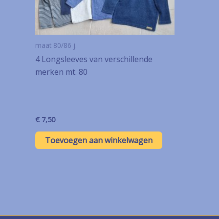
maat 80/86 j.
4 Longsleeves van verschillende
merken mt. 80
€
7,50
Toevoegen aan winkelwagen