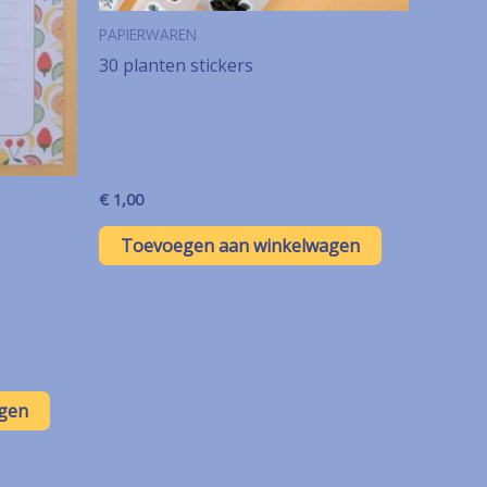
PAPIERWAREN
30 planten stickers
€
1,00
Toevoegen aan winkelwagen
gen