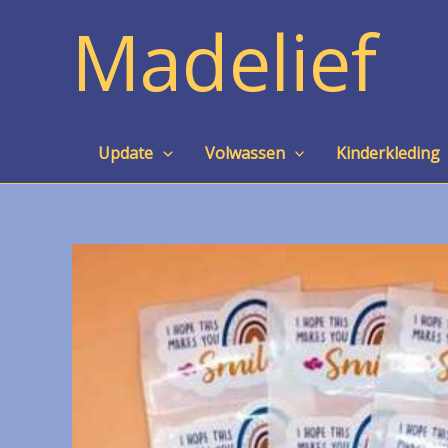
Ga
Madelief
naar
de
inhoud
Update
Volwassen
Kinderkleding