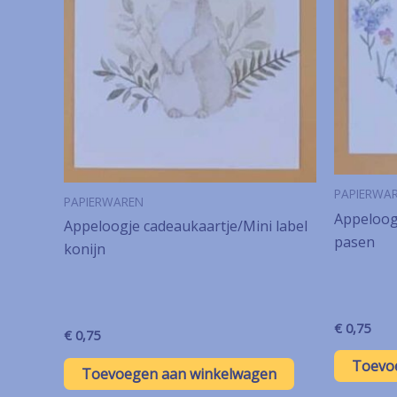
PAPIERWA
PAPIERWAREN
Appeloogj
Appeloogje cadeaukaartje/Mini label
pasen
konijn
€
0,75
€
0,75
Toevo
Toevoegen aan winkelwagen