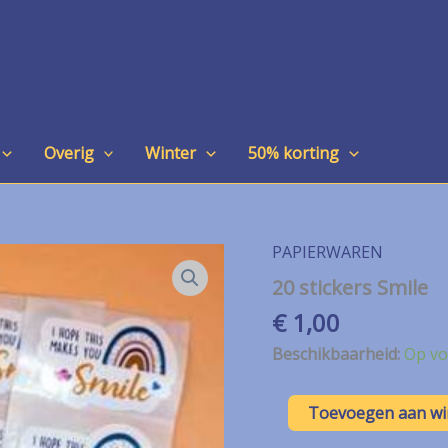
Overig
Winter
50% korting
PAPIERWAREN
20 stickers Smile
€
1,00
Beschikbaarheid:
Op vo
20
Toevoegen aan w
stickers
Smile