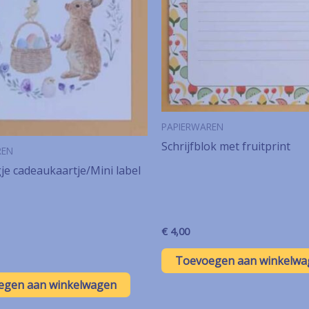
PAPIERWAREN
Schrijfblok met fruitprint
REN
e cadeaukaartje/Mini label
€
4,00
Toevoegen aan winkelwa
egen aan winkelwagen