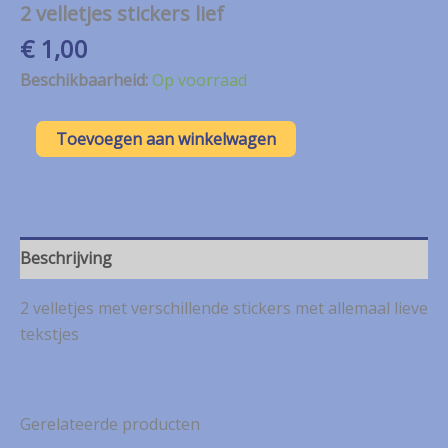
2 velletjes stickers lief
€
1,00
Beschikbaarheid:
Op voorraad
2
Toevoegen aan winkelwagen
velletjes
stickers
lief
aantal
Beschrijving
2 velletjes met verschillende stickers met allemaal lieve
tekstjes
Gerelateerde producten