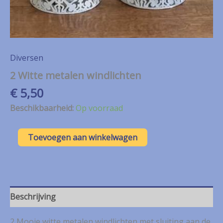
Diversen
2 Witte metalen windlichten
€
5,50
Beschikbaarheid:
Op voorraad
2
Toevoegen aan winkelwagen
Witte
metalen
windlichten
aantal
Beschrijving
2 Mooie witte metalen windlichten met sluiting aan de