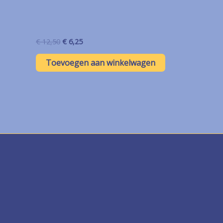
Oorspronkelijke
Huidige
€
12,50
€
6,25
prijs
prijs
was:
is:
Toevoegen aan winkelwagen
€ 12,50.
€ 6,25.