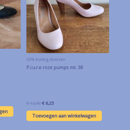
50% korting diversen
P.i.u.r.e roze pumps mt. 38
Oorspronkelijke
Huidige
€
12,50
€
6,25
prijs
prijs
gen
was:
is:
Toevoegen aan winkelwagen
€ 12,50.
€ 6,25.