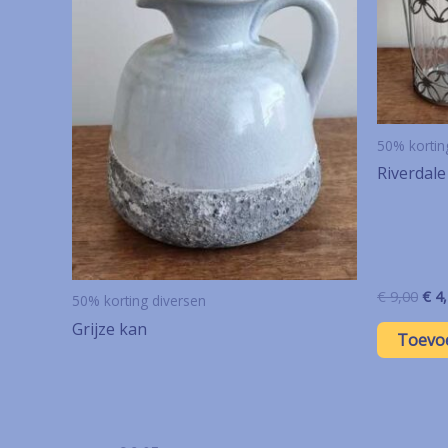
50% kortin
Riverdale
Oor
€
9,00
€
4,
50% korting diversen
prij
Grijze kan
was
Toevo
€ 9,