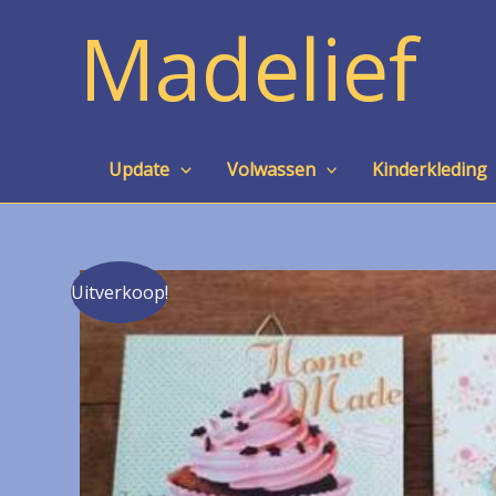
Ga
Madelief
naar
de
inhoud
Update
Volwassen
Kinderkleding
Uitverkoop!