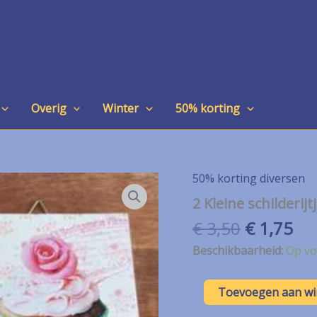
Overig
Winter
50% korting
50% korting diversen
2 Kleine schilderij
Oorspron
Hu
€
3,50
€
1,75
prijs
pri
Beschikbaarheid:
Op vo
was:
is:
€ 3,50.
€ 1
2
Toevoegen aan w
Kleine
schilderijtjes