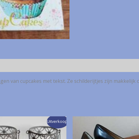
met
cupcakes
aantal
ngen van cupcakes met tekst. Ze schilderijtjes zijn makkelijk 
Uitverkoop!