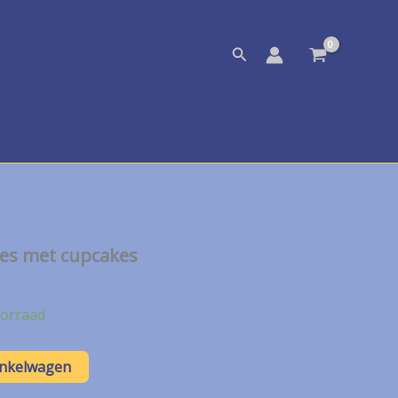
Zoeken
tjes met cupcakes
kelijke
idige
js
orraad
,75.
inkelwagen