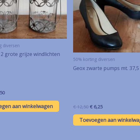
g diversen
 2 grote grijze windlichten
50% korting diversen
Geox zwarte pumps mt. 37,5
spronkelijke
Huidige
50
s
prijs
:
is:
egen aan winkelwagen
Oorspronkelijke
Huidige
€
12,50
€
6,25
00.
€ 4,50.
prijs
prijs
was:
is:
Toevoegen aan winkelwa
€ 12,50.
€ 6,25.