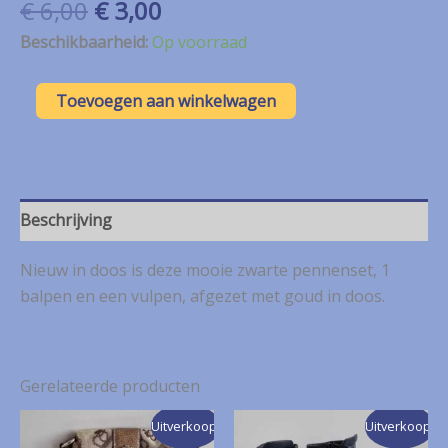
Oorspronkelijke
Huidige
€
6,00
€
3,00
prijs
prijs
Beschikbaarheid:
Op voorraad
was:
is:
€ 6,00.
€ 3,00.
Zwarte
Toevoegen aan winkelwagen
pennenset
met
goud
NIEUW
aantal
Beschrijving
Nieuw in doos is deze mooie zwarte pennenset, 1
balpen en een vulpen, afgezet met goud in doos.
Gerelateerde producten
Uitverkoop!
Uitverkoop!