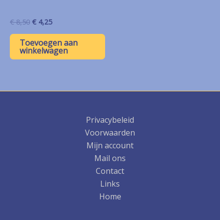
Oorspronkelijke
Huidige
€
8,50
€
4,25
prijs
prijs
was:
is:
Toevoegen aan
€ 8,50.
€ 4,25.
winkelwagen
Privacybeleid
Voorwaarden
Mijn account
Mail ons
Contact
Links
Home