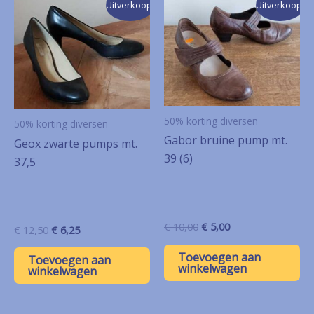
Uitverkoop!
Uitverkoop!
50% korting diversen
50% korting diversen
Gabor bruine pump mt.
Geox zwarte pumps mt.
39 (6)
37,5
Oorspronkelijke
Huidige
€
10,00
€
5,00
Oorspronkelijke
Huidige
€
12,50
€
6,25
prijs
prijs
prijs
prijs
was:
is:
was:
is:
Toevoegen aan
Toevoegen aan
€ 10,00.
€ 5,00.
winkelwagen
€ 12,50.
€ 6,25.
winkelwagen