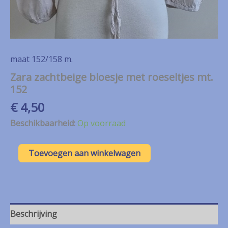
maat 152/158 m.
Zara zachtbeige bloesje met roeseltjes mt.
152
€
4,50
Beschikbaarheid:
Op voorraad
Zara
Toevoegen aan winkelwagen
zachtbeige
bloesje
met
roeseltjes
mt.
152
Beschrijving
aantal