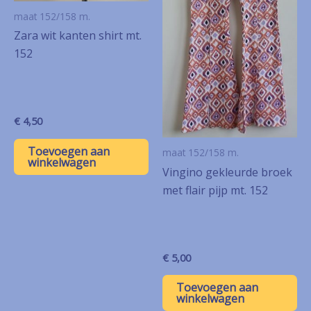
maat 152/158 m.
Zara wit kanten shirt mt.
152
€
4,50
Toevoegen aan
maat 152/158 m.
winkelwagen
Vingino gekleurde broek
met flair pijp mt. 152
€
5,00
Toevoegen aan
winkelwagen