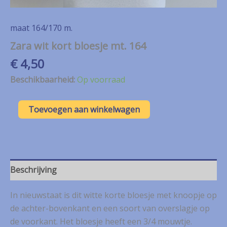
maat 164/170 m.
Zara wit kort bloesje mt. 164
€
4,50
Beschikbaarheid:
Op voorraad
Zara
Toevoegen aan winkelwagen
wit
kort
bloesje
mt.
164
aantal
Beschrijving
In nieuwstaat is dit witte korte bloesje met knoopje op
de achter-bovenkant en een soort van overslagje op
de voorkant. Het bloesje heeft een 3/4 mouwtje.