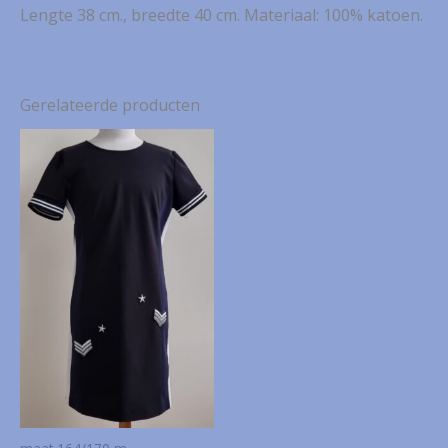
Lengte 38 cm., breedte 40 cm. Materiaal: 100% katoen.
Gerelateerde producten