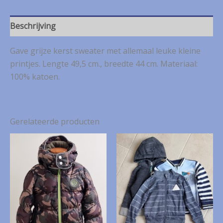
mt.
122
aantal
Beschrijving
Gave grijze kerst sweater met allemaal leuke kleine
printjes. Lengte 49,5 cm., breedte 44 cm. Materiaal:
100% katoen.
Gerelateerde producten