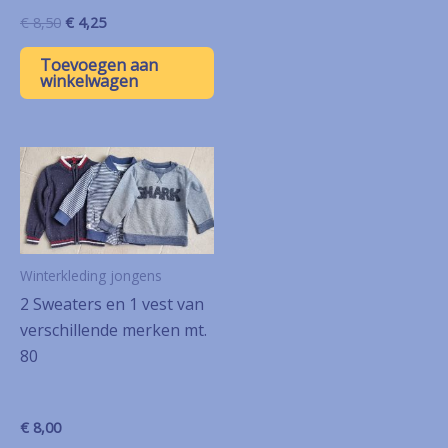
Oorspronkelijke
Huidige
€
8,50
€
4,25
prijs
prijs
was:
is:
Toevoegen aan
€ 8,50.
€ 4,25.
winkelwagen
Winterkleding jongens
2 Sweaters en 1 vest van
verschillende merken mt.
80
€
8,00