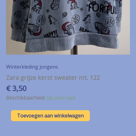
Winterkleding jongens
Zara grijze kerst sweater mt. 122
€
3,50
Beschikbaarheid:
Op voorraad
Zara
Toevoegen aan winkelwagen
grijze
kerst
sweater