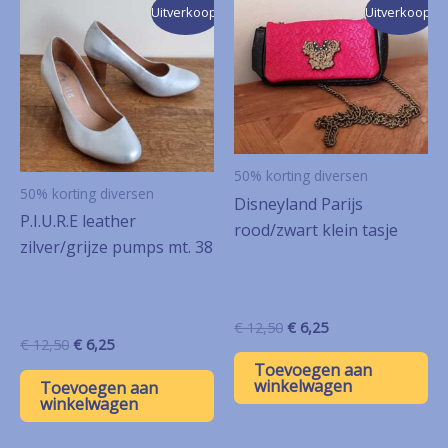
Uitverkoop!
Uitverkoop!
50% korting diversen
50% korting diversen
Disneyland Parijs
P.I.U.R.E leather
rood/zwart klein tasje
zilver/grijze pumps mt. 38
Oorspronkelijke
Huidige
€
12,50
€
6,25
Oorspronkelijke
Huidige
prijs
prijs
€
12,50
€
6,25
prijs
prijs
was:
is:
Toevoegen aan
was:
is:
€ 12,50.
€ 6,25.
winkelwagen
Toevoegen aan
€ 12,50.
€ 6,25.
winkelwagen