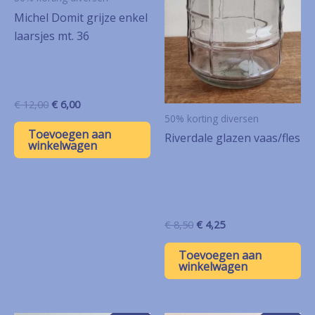
Michel Domit grijze enkel
laarsjes mt. 36
Oorspronkelijke
Huidige
€
12,00
€
6,00
prijs
prijs
50% korting diversen
was:
is:
Toevoegen aan
Riverdale glazen vaas/fles
€ 12,00.
€ 6,00.
winkelwagen
Oorspronkelijke
Huidige
€
8,50
€
4,25
prijs
prijs
was:
is:
Toevoegen aan
€ 8,50.
€ 4,25.
winkelwagen