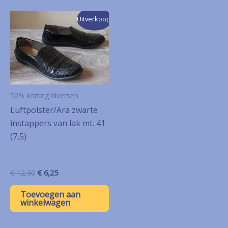
Uitverkoop!
50% korting diversen
Luftpolster/Ara zwarte
instappers van lak mt. 41
(7,5)
Oorspronkelijke
Huidige
€
12,50
€
6,25
prijs
prijs
was:
is:
Toevoegen aan
€ 12,50.
€ 6,25.
winkelwagen