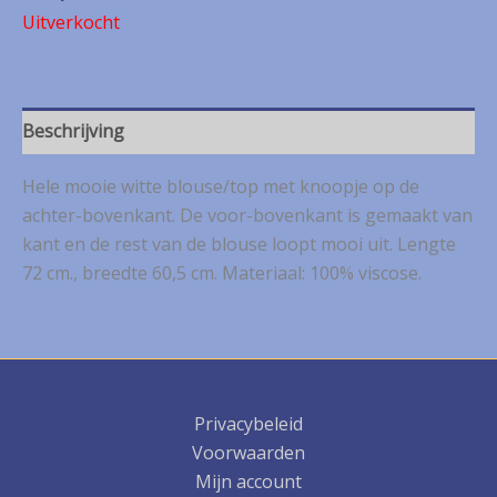
Uitverkocht
Beschrijving
Hele mooie witte blouse/top met knoopje op de
achter-bovenkant. De voor-bovenkant is gemaakt van
kant en de rest van de blouse loopt mooi uit. Lengte
72 cm., breedte 60,5 cm. Materiaal: 100% viscose.
Privacybeleid
Voorwaarden
Mijn account