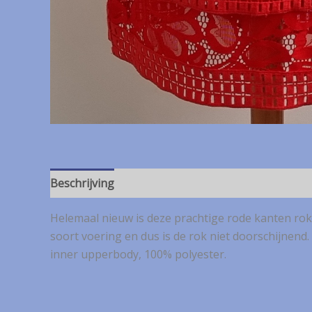
Beschrijving
Helemaal nieuw is deze prachtige rode kanten rok m
soort voering en dus is de rok niet doorschijnend.
inner upperbody, 100% polyester.