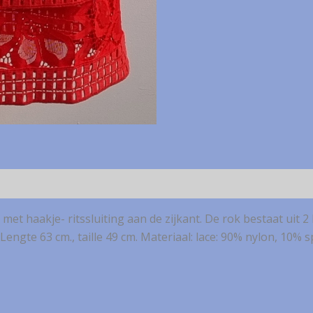
et haakje- ritssluiting aan de zijkant. De rok bestaat uit 2
 Lengte 63 cm., taille 49 cm. Materiaal: lace: 90% nylon, 10