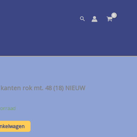
Zoeken
kanten rok mt. 48 (18) NIEUW
orraad
inkelwagen