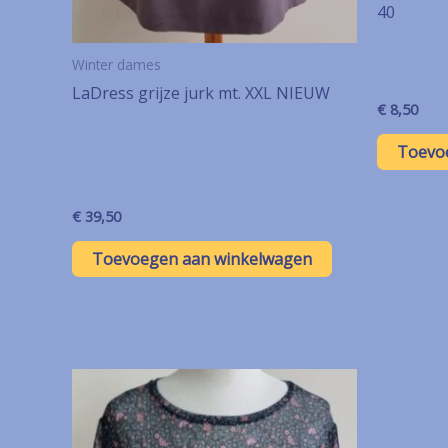
40
Winter dames
LaDress grijze jurk mt. XXL NIEUW
€
8,50
Toevo
€
39,50
Toevoegen aan winkelwagen