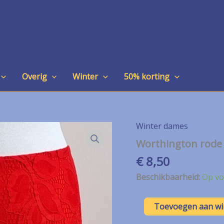
Overig
Winter
50% korting
Winter dames
Worthington rode 
€
8,50
Beschikbaarheid:
Op vo
Worthington
Toevoegen aan w
rode
kanten