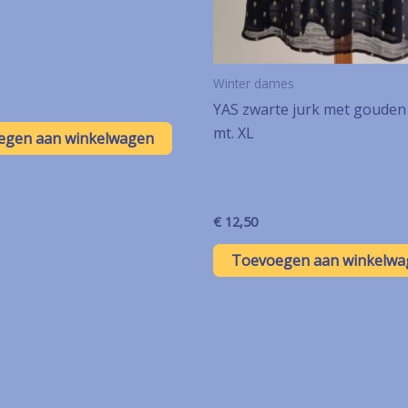
Winter dames
YAS zwarte jurk met gouden
mt. XL
egen aan winkelwagen
€
12,50
Toevoegen aan winkelwa