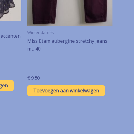
Winter dames
 accenten
Miss Etam aubergine stretchy jeans
mt. 40
€
9,50
gen
Toevoegen aan winkelwagen