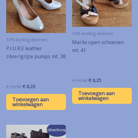
50% korting diversen
50% korting diversen
Marila open schoenen
P.I.U.R.E leather
mt. 41
zilver/grijze pumps mt. 38
Oorspronkelijke
Huidige
€
12,50
€
6,25
prijs
prijs
Oorspronkelijke
Huidige
€
12,50
€
6,25
was:
is:
prijs
prijs
Toevoegen aan
€ 12,50.
€ 6,25.
was:
is:
winkelwagen
Toevoegen aan
€ 12,50.
€ 6,25.
winkelwagen
Uitverkoop!