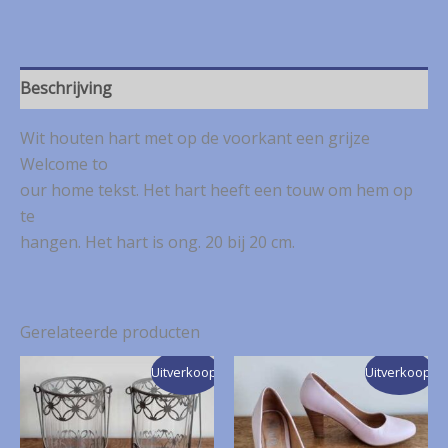
met
tekst
aantal
Beschrijving
Wit houten hart met op de voorkant een grijze
Welcome to
our home tekst. Het hart heeft een touw om hem op
te
hangen. Het hart is ong. 20 bij 20 cm.
Gerelateerde producten
Uitverkoop!
Uitverkoop!