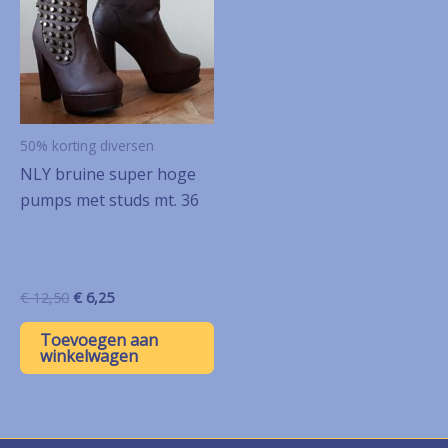
50% korting diversen
NLY bruine super hoge
pumps met studs mt. 36
Oorspronkelijke
Huidige
€
12,50
€
6,25
prijs
prijs
was:
is:
Toevoegen aan
€ 12,50.
€ 6,25.
winkelwagen