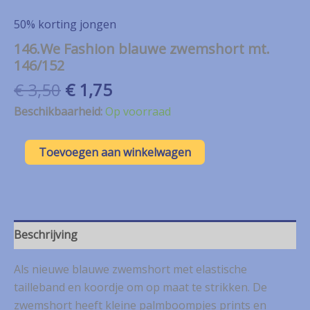
50% korting jongen
146.We Fashion blauwe zwemshort mt.
146/152
Oorspronkelijke
Huidige
€
3,50
€
1,75
prijs
prijs
Beschikbaarheid:
Op voorraad
was:
is:
€ 3,50.
€ 1,75.
146.We
Toevoegen aan winkelwagen
Fashion
blauwe
zwemshort
mt.
146/152
aantal
Beschrijving
Als nieuwe blauwe zwemshort met elastische
tailleband en koordje om op maat te strikken. De
zwemshort heeft kleine palmboompjes prints en