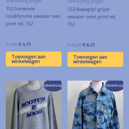
50% korting jongen
50% korting jongen
152.Someone
152.Napapijri grijze
rood/bruine sweater met
sweater smet print mt.
print mt. 152
152
Oorspronkelijke
Huidige
€
7,50
€
3,75
Oorspronkelijke
Huidige
€
12,50
€
6,25
prijs
prijs
prijs
prijs
was:
is:
was:
is:
Toevoegen aan
Toevoegen aan
€ 7,50.
€ 3,75.
€ 12,50.
€ 6,25.
winkelwagen
winkelwagen
Uitverkoop!
Uitverkoop!