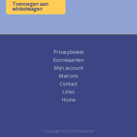
was:
is:
Toevoegen aan
€ 7,50.
€ 3,75.
winkelwagen
Privacybeleid
Voorwaarden
Mijn account
Mail ons
Contact
Links
Home
Copyright © 2026 Madelief