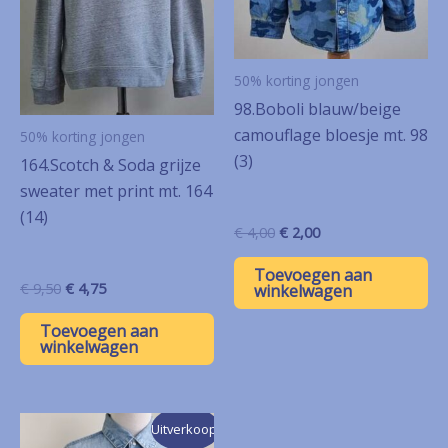
50% korting jongen
98.Boboli blauw/beige
camouflage bloesje mt. 98
50% korting jongen
(3)
164.Scotch & Soda grijze
sweater met print mt. 164
(14)
Oorspronkelijke
Huidige
€
4,00
€
2,00
prijs
prijs
was:
is:
Toevoegen aan
€ 4,00.
€ 2,00.
Oorspronkelijke
Huidige
€
9,50
€
4,75
winkelwagen
prijs
prijs
was:
is:
Toevoegen aan
€ 9,50.
€ 4,75.
winkelwagen
Uitverkoop!