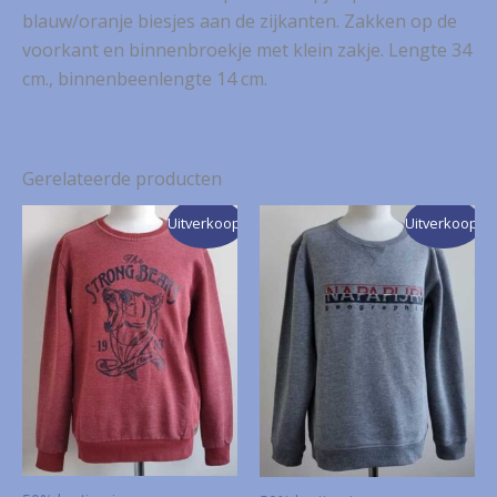
blauw/oranje biesjes aan de zijkanten. Zakken op de
voorkant en binnenbroekje met klein zakje. Lengte 34
cm., binnenbeenlengte 14 cm.
Gerelateerde producten
Uitverkoop!
Uitverkoop!