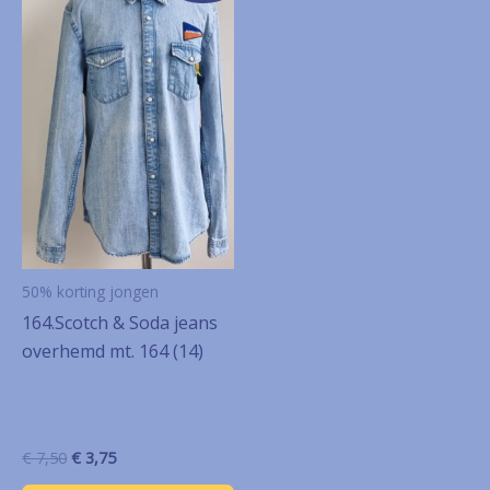
50% korting jongen
164.Scotch & Soda jeans
overhemd mt. 164 (14)
Oorspronkelijke
Huidige
€
7,50
€
3,75
prijs
prijs