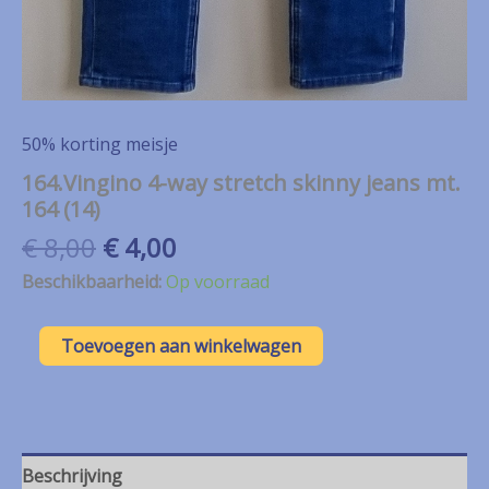
50% korting meisje
164.Vingino 4-way stretch skinny jeans mt.
164 (14)
Oorspronkelijke
Huidige
€
8,00
€
4,00
prijs
prijs
Beschikbaarheid:
Op voorraad
was:
is:
€ 8,00.
€ 4,00.
164.Vingino
Toevoegen aan winkelwagen
4-
way
stretch
skinny
jeans
mt.
Beschrijving
164