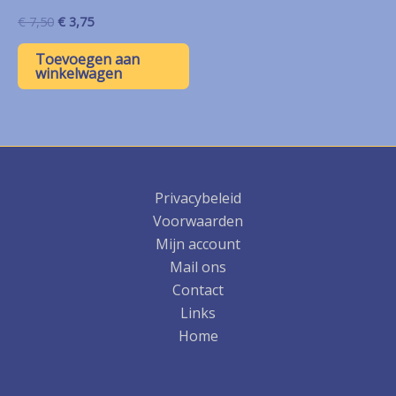
Oorspronkelijke
Huidige
€
7,50
€
3,75
prijs
prijs
was:
is:
Toevoegen aan
€ 7,50.
€ 3,75.
winkelwagen
Privacybeleid
Voorwaarden
Mijn account
Mail ons
Contact
Links
Home