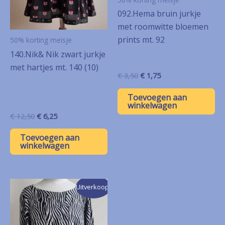
092.Hema bruin jurkje
met roomwitte bloemen
prints mt. 92
50% korting meisje
140.Nik& Nik zwart jurkje
met hartjes mt. 140 (10)
Oorspronkelijke
Huidige
€
3,50
€
1,75
prijs
prijs
was:
is:
Toevoegen aan
€ 3,50.
€ 1,75.
winkelwagen
Oorspronkelijke
Huidige
€
12,50
€
6,25
prijs
prijs
was:
is:
Toevoegen aan
€ 12,50.
€ 6,25.
winkelwagen
Uitverkoop!