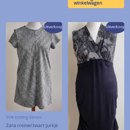
€ 10,00.
€ 5,00.
winkelwagen
Uitverkoop!
Uitverkoop!
50% korting dames
Zara creme/zwart jurkje