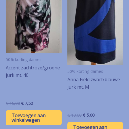
50% korting dames
Accent zachtroze/groene
50% korting dames
jurk mt. 40
Anna Field zwart/blauwe
jurk mt. M
Oorspronkelijke
Huidige
€
15,00
€
7,50
prijs
prijs
was:
is:
Oorspronkelijke
Huidige
Toevoegen aan
€
10,00
€
5,00
€ 15,00.
€ 7,50.
winkelwagen
prijs
prijs
was:
is:
Toevoegen aan