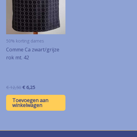
50% korting dames
Comme Ca zwart/grijze
rok mt. 42
Oorspronkelijke
Huidige
€
12,50
€
6,25
prijs
prijs
was:
is:
Toevoegen aan
€ 12,50.
€ 6,25.
winkelwagen