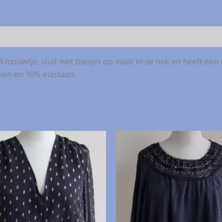
4 mouwtje, sluit met biesjes op maat in de nek en heeft een 
oen en 10% elastaan.