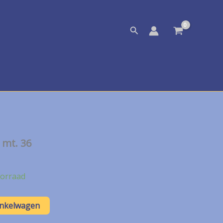
Zoeken
 mt. 36
orraad
inkelwagen