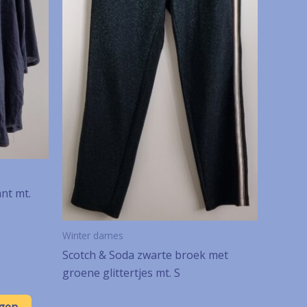
nt mt.
Winter dames
Scotch & Soda zwarte broek met
groene glittertjes mt. S
gen