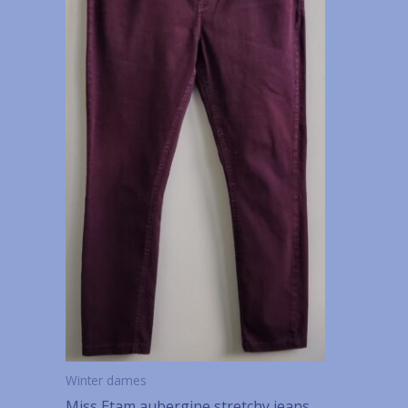
Winter dames
Miss Etam aubergine stretchy jeans