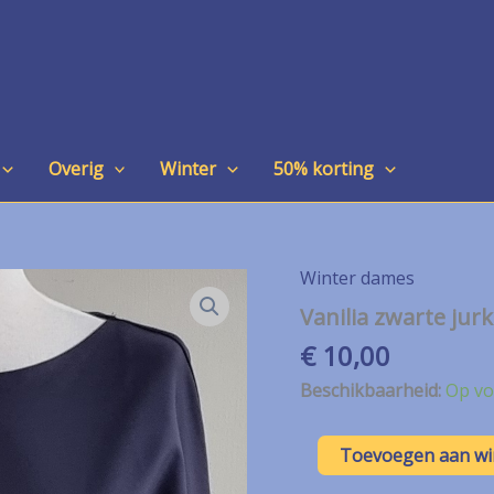
Overig
Winter
50% korting
Winter dames
Vanilia zwarte jurk
€
10,00
Beschikbaarheid:
Op vo
Vanilia
Toevoegen aan w
zwarte
jurk