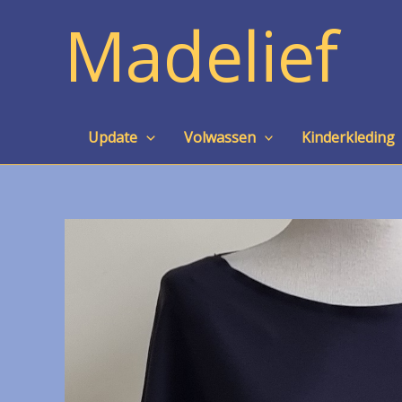
Ga
Madelief
naar
de
inhoud
Update
Volwassen
Kinderkleding