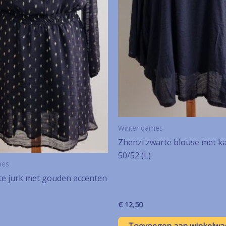
Winter dames
Zhenzi zwarte blouse met ka
50/52 (L)
mes
te jurk met gouden accenten
€
12,50
Toevoegen aan winkelwa