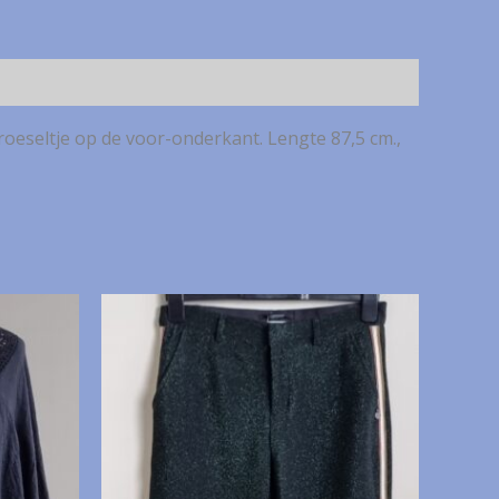
roeseltje op de voor-onderkant. Lengte 87,5 cm.,