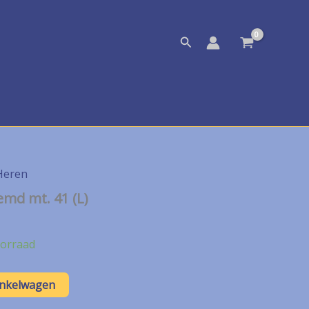
Zoeken
Heren
emd mt. 41 (L)
orraad
inkelwagen