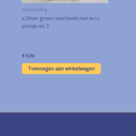
Herenkleding
s.Oliver groen overhemd met ecru
printje mt. S
€
6,50
Toevoegen aan winkelwagen