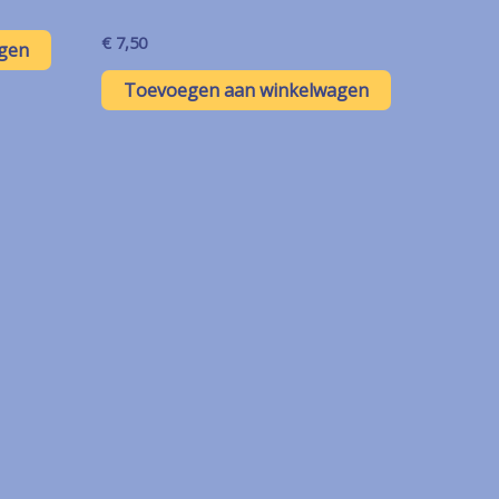
€
7,50
gen
Toevoegen aan winkelwagen