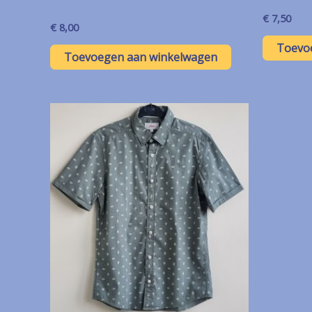
€
7,50
€
8,00
Toevo
Toevoegen aan winkelwagen