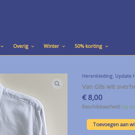
Overig
Winter
50% korting
Herenkleding
,
Update 
Van Gils wit overh
€
8,00
Beschikbaarheid:
Op vo
Van
Toevoegen aan w
Gils
wit