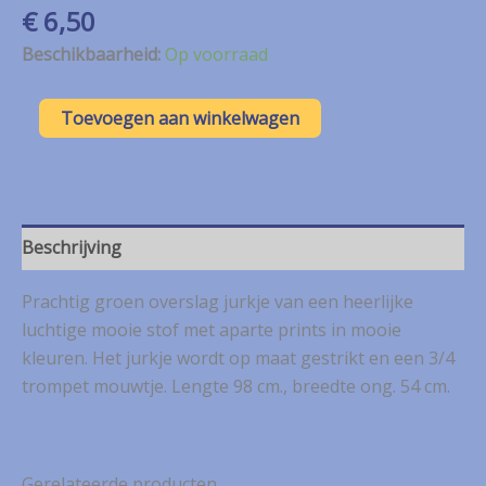
€
6,50
Beschikbaarheid:
Op voorraad
Trilce
Toevoegen aan winkelwagen
groen
overslag
jurkje
mt.
L
aantal
Beschrijving
Prachtig groen overslag jurkje van een heerlijke
luchtige mooie stof met aparte prints in mooie
kleuren. Het jurkje wordt op maat gestrikt en een 3/4
trompet mouwtje. Lengte 98 cm., breedte ong. 54 cm.
Gerelateerde producten