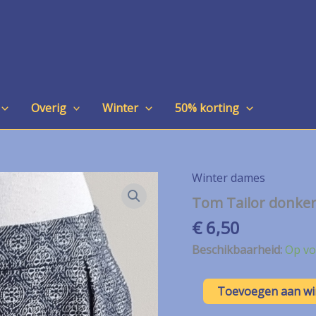
Overig
Winter
50% korting
Winter dames
Tom Tailor donker
€
6,50
Beschikbaarheid:
Op vo
Tom
Toevoegen aan w
Tailor
donkerblauw/wit