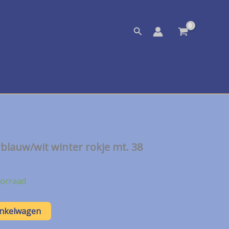
Zoeken
blauw/wit winter rokje mt. 38
orraad
inkelwagen