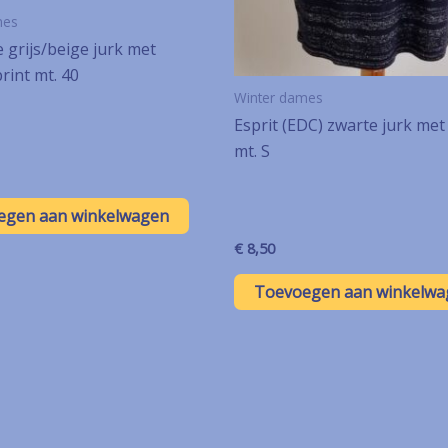
mes
 grijs/beige jurk met
rint mt. 40
Winter dames
Esprit (EDC) zwarte jurk met 
mt. S
egen aan winkelwagen
€
8,50
Toevoegen aan winkelwa