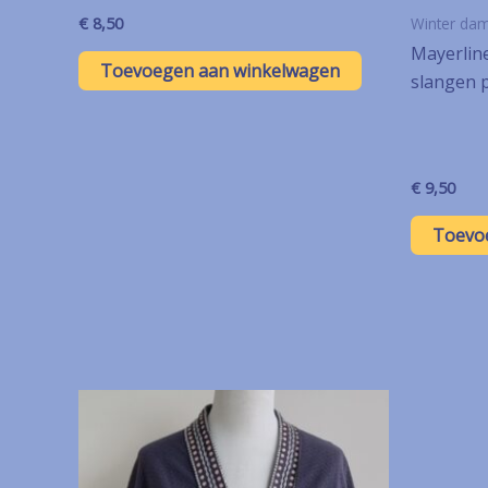
Winter da
€
8,50
Mayerline
Toevoegen aan winkelwagen
slangen p
€
9,50
Toevo