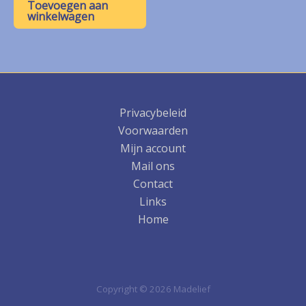
was:
is:
Toevoegen aan
€ 12,00.
€ 6,00.
winkelwagen
Privacybeleid
Voorwaarden
Mijn account
Mail ons
Contact
Links
Home
Copyright © 2026 Madelief