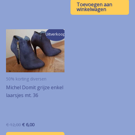
was:
is:
Toevoegen aan
€ 6,50.
€ 3,25.
winkelwagen
Uitverkoop!
50% korting diversen
Michel Domit grijze enkel
laarsjes mt. 36
Oorspronkelijke
Huidige
€
12,00
€
6,00
prijs
prijs