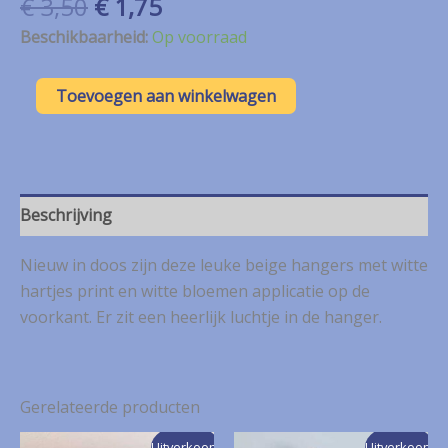
Oorspronkelijke
Huidige
€
3,50
€
1,75
prijs
prijs
Beschikbaarheid:
Op voorraad
was:
is:
€ 3,50.
€ 1,75.
Taupe
Toevoegen aan winkelwagen
hartjes
met
witte
hartjes
en
bloem
Beschrijving
NIEUW
aantal
Nieuw in doos zijn deze leuke beige hangers met witte
hartjes print en witte bloemen applicatie op de
voorkant. Er zit een heerlijk luchtje in de hanger.
Gerelateerde producten
Uitverkoop!
Uitverkoop!