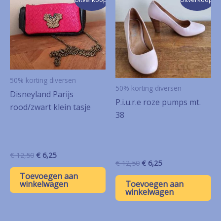
50% korting diversen
50% korting diversen
Disneyland Parijs
P.i.u.r.e roze pumps mt.
rood/zwart klein tasje
38
Oorspronkelijke
Huidige
€
12,50
€
6,25
Oorspronkelijke
Huidige
€
12,50
€
6,25
prijs
prijs
prijs
prijs
was:
is:
Toevoegen aan
was:
is:
€ 12,50.
€ 6,25.
winkelwagen
Toevoegen aan
€ 12,50.
€ 6,25.
winkelwagen