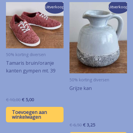
Uitverkoop!
Uitverkoop!
50% korting diversen
Tamaris bruin/oranje
kanten gympen mt. 39
50% korting diversen
Grijze kan
Oorspronkelijke
Huidige
€
10,00
€
5,00
prijs
prijs
was:
is:
Toevoegen aan
€ 10,00.
€ 5,00.
winkelwagen
Oorspronkelijke
Huidige
€
6,50
€
3,25
prijs
prijs